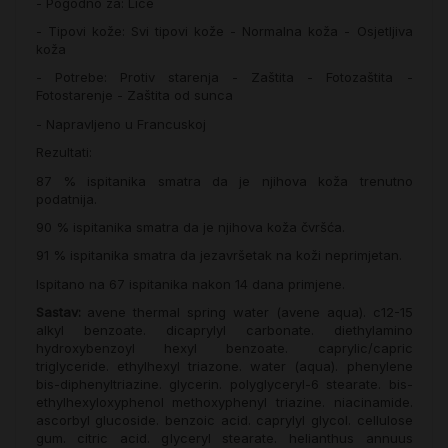
- Pogodno za: Lice
- Tipovi kože: Svi tipovi kože - Normalna koža - Osjetljiva
koža
- Potrebe: Protiv starenja - Zaštita - Fotozaštita -
Fotostarenje - Zaštita od sunca
- Napravljeno u Francuskoj
Rezultati:
87 % ispitanika smatra da je njihova koža trenutno
podatnija.
90 % ispitanika smatra da je njihova koža čvršća.
91 % ispitanika smatra da jezavršetak na koži neprimjetan.
Ispitano na 67 ispitanika nakon 14 dana primjene.
Sastav:
avene thermal spring water (avene aqua). c12-15
alkyl benzoate. dicaprylyl carbonate. diethylamino
hydroxybenzoyl hexyl benzoate. caprylic/capric
triglyceride. ethylhexyl triazone. water (aqua). phenylene
bis-diphenyltriazine. glycerin. polyglyceryl-6 stearate. bis-
ethylhexyloxyphenol methoxyphenyl triazine. niacinamide.
ascorbyl glucoside. benzoic acid. caprylyl glycol. cellulose
gum. citric acid. glyceryl stearate. helianthus annuus