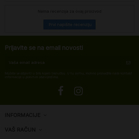
Nema recenzija za ovaj proizvod
Prvi napišite recenziju
Prijavite se na email novosti
Možete se odjaviti u bilo kojem trenutku. U tu svrhu, molimo pronađite naše kontakt
informacije u pravnim obavijestima.
INFORMACIJE
VAŠ RAČUN