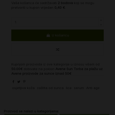
Vaša košarica će sadržavati
2
bodova
koji se mogu
pretvoriti u kupon vrijedan
0,40 €
.
U košaricu
Kupnjom proizvoda iz ove kategorije u iznosu višem od
50.00€
dobivate na poklon
Avene Sun Torba za plažu uz
Avene proizvode za sunce iznad 50€
osjetljiva koža
zaštita od sunca
lice
serum
Anti age
Proizvod se nalazi u kategorijama: