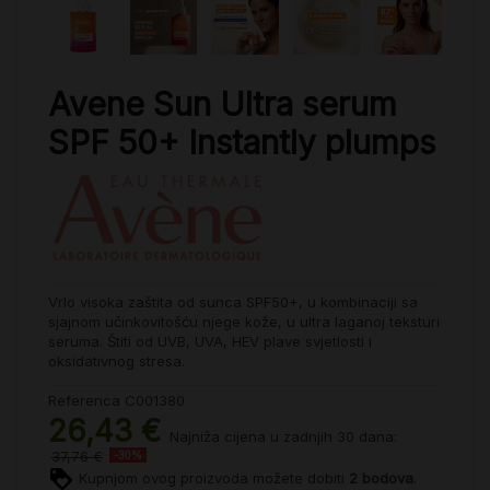
Avene Sun Ultra serum
SPF 50+ Instantly plumps
Vrlo visoka zaštita od sunca SPF50+, u kombinaciji sa
sjajnom učinkovitošću njege kože, u ultra laganoj teksturi
seruma. Štiti od UVB, UVA, HEV plave svjetlosti i
oksidativnog stresa.
Referenca
C001380
26,43 €
Najniža cijena u zadnjih 30 dana:
37,76 €
-30%
Kupnjom ovog proizvoda možete dobiti
2
bodova
.