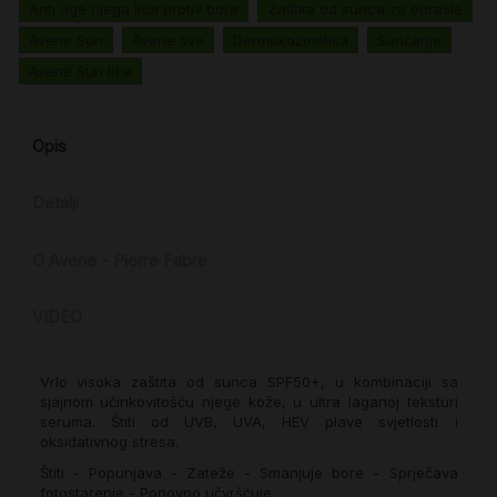
Anti age njega lica protiv bora
Zaštita od sunca za odrasle
Avene Sun
Avene sve
Dermokozmetika
Sunčanje
Avene Sun lice
Opis
Detalji
O Avene - Pierre Fabre
VIDEO
Vrlo visoka zaštita od sunca SPF50+, u kombinaciji sa
sjajnom učinkovitošću njege kože, u ultra laganoj teksturi
seruma. Štiti od UVB, UVA, HEV plave svjetlosti i
oksidativnog stresa.
Štiti - Popunjava - Zateže - Smanjuje bore - Sprječava
fotostarenje - Ponovno učvršćuje