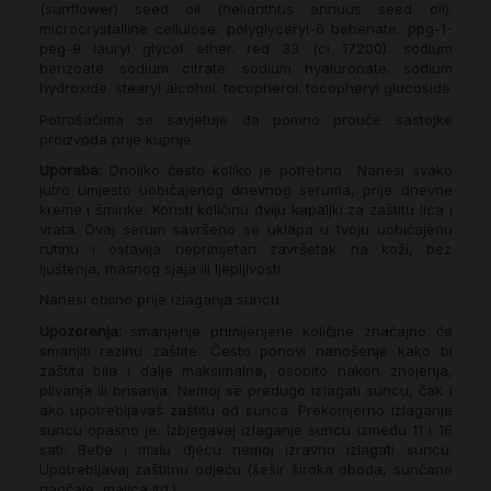
(sunflower) seed oil (helianthus annuus seed oil).
microcrystalline cellulose. polyglyceryl-6 behenate. ppg-1-
peg-9 lauryl glycol ether. red 33 (ci 17200). sodium
benzoate. sodium citrate. sodium hyaluronate. sodium
hydroxide. stearyl alcohol. tocopherol. tocopheryl glucoside
Potrošačima se savjetuje da pomno prouče sastojke
proizvoda prije kupnje.
Uporaba:
Onoliko često koliko je potrebno Nanesi svako
jutro umjesto uobičajenog dnevnog seruma, prije dnevne
kreme i šminke. Koristi količinu dviju kapaljki za zaštitu lica i
vrata. Ovaj serum savršeno se uklapa u tvoju uobičajenu
rutinu i ostavlja neprimjetan završetak na koži, bez
ljuštenja, masnog sjaja ili ljepljivosti.
Nanesi obilno prije izlaganja suncu.
Upozorenja:
smanjenje primijenjene količine značajno će
smanjiti razinu zaštite. Često ponovi nanošenje kako bi
zaštita bila i dalje maksimalna, osobito nakon znojenja,
plivanja ili brisanja. Nemoj se predugo izlagati suncu, čak i
ako upotrebljavaš zaštitu od sunca. Prekomjerno izlaganje
suncu opasno je. Izbjegavaj izlaganje suncu između 11 i 16
sati. Bebe i malu djecu nemoj izravno izlagati suncu.
Upotrebljavaj zaštitnu odjeću (šešir široka oboda, sunčane
naočale, majica itd.)