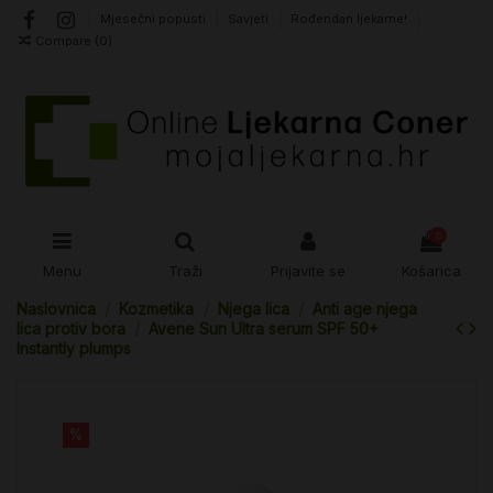
Mjesečni popusti
Savjeti
Rođendan ljekarne!
Compare (
0
)
0
Menu
Traži
Prijavite se
Košarica
Naslovnica
Kozmetika
Njega lica
Anti age njega
lica protiv bora
Avene Sun Ultra serum SPF 50+
Instantly plumps
%