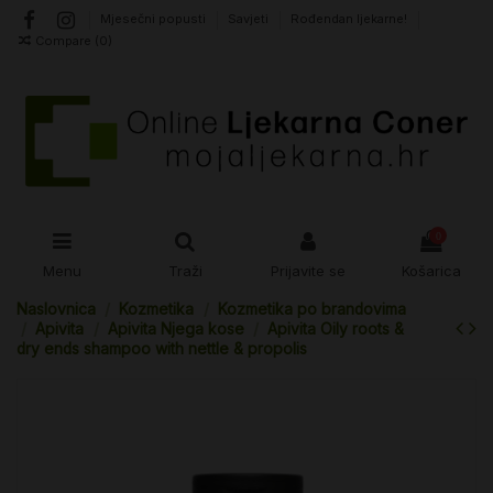
Mjesečni popusti
Savjeti
Rođendan ljekarne!
Compare (
0
)
0
Menu
Traži
Prijavite se
Košarica
Naslovnica
Kozmetika
Kozmetika po brandovima
Apivita
Apivita Njega kose
Apivita Oily roots &
dry ends shampoo with nettle & propolis