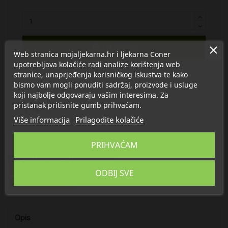
U košaricu
Web stranica mojaljekarna.hr i ljekarna Coner
upotrebljava kolačiće radi analize korištenja web
stranice, unaprjeđenja korisničkog iskustva te kako
bismo vam mogli ponuditi sadržaj, proizvode i usluge
koji najbolje odgovaraju vašim interesima. Za
pristanak pritisnite gumb prihvaćam.
Više informacija
Prilagodite kolačiće
PRIHVAĆAM
Proizvod se nalazi u kategorijama:
Njega kose
Masna kosa
Suha i oštećena kosa
ODBIJ SVE
Apivita Njega kose
Opis