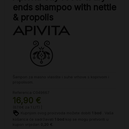
ends shampoo with nettle
& propolis
Šampon za masno vlasište i suhe vrhove s koprivom i
propolisom.
Referenca
C049667
16,90 €
(67.6€ za 1 LIT) |
Kupnjom ovog proizvoda možete dobiti
1
bod
. Vaša
košarica će sadržavati
1
bod
koji se mogu pretvoriti u
kupon vrijedan
0,20 €
.