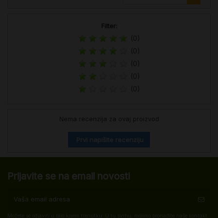
Filter:
(0)
(0)
(0)
(0)
(0)
Nema recenzija za ovaj proizvod
Prvi napišite recenziju
Prijavite se na email novosti
Možete se odjaviti u bilo kojem trenutku. U tu svrhu, molimo pronađite naše kontakt