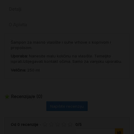
Detalji
O Apivita
Šampon za masno vlasište i suhe vrhove s koprivom i
propolisom.
Uporaba:
Nanesite malu količinu na vlasište. Temeljito
isprati.Izbjegavati kontakt očima. Samo za vanjsku uporabu.
Veličina:
250 ml
Recenzija/e
(0)
Napišite recenziju
Od
0
recenzije
-
0
/
5