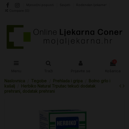
Mjesečni popusti
Savjeti
Rođendan ljekarne!
Compare (
0
)
0
Menu
Traži
Prijavite se
Košarica
Naslovnica
Tegobe
Prehlada i gripa
Bolno grlo i
kašalj
Herbiko Natural Trputac tekući dodatak
prehrani, dodatak prehrani