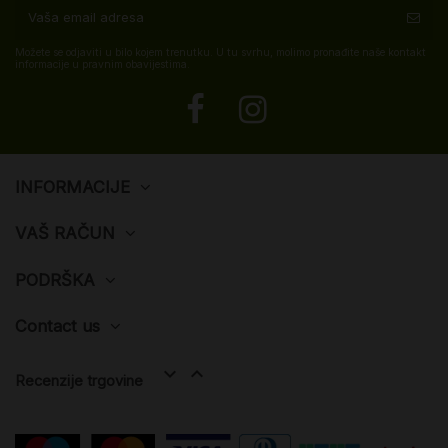
Možete se odjaviti u bilo kojem trenutku. U tu svrhu, molimo pronađite naše kontakt
informacije u pravnim obavijestima.
INFORMACIJE
VAŠ RAČUN
PODRŠKA
Contact us


Recenzije trgovine