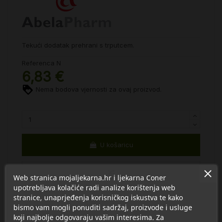
Tekući dodatak prehrani s trputcem.
Referenca
N
6,83 €
Nema bodova vjernosti za ovaj proizvod.
U košaricu
Web stranica mojaljekarna.hr i ljekarna Coner
upotrebljava kolačiće radi analize korištenja web
stranice, unaprjeđenja korisničkog iskustva te kako
bismo vam mogli ponuditi sadržaj, proizvode i usluge
koji najbolje odgovaraju vašim interesima. Za