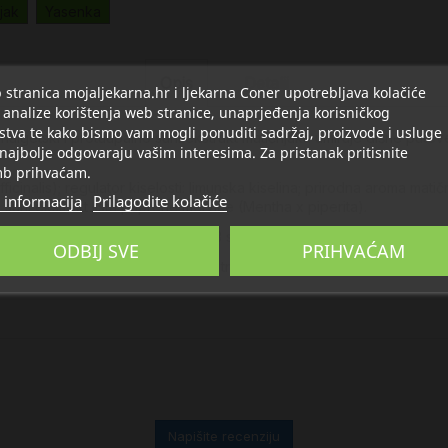
jak
Yasenka
Opis
Detalji
stranica mojaljekarna.hr i ljekarna Coner upotrebljava kolačiće
 analize korištenja web stranice, unaprjeđenja korisničkog
stva te kako bismo vam mogli ponuditi sadržaj, proizvode i usluge
lgetski i protuupalno suhi ekstrakt matičnjaka umiruje dišne puteve, dj
 najbolje odgovaraju vašim interesima. Za pristanak pritisnite
b prihvaćam.
fficinalis); regulator kiselosti: limunska kiselina; prirodna aroma matič
 informacija
Prilagodite kolačiće
; suhi ekstrakt lista paprene metvice (Mentha x piperita).
polagano otopiti u ustima svaka 2-3 sata do 8 pastila dnevno.
ODBIJ SVE
PRIHVAĆAM
ak. Osobe koje uzimaju lijekove trebaju se prije uzimanja posavjetov
Napišite recenziju