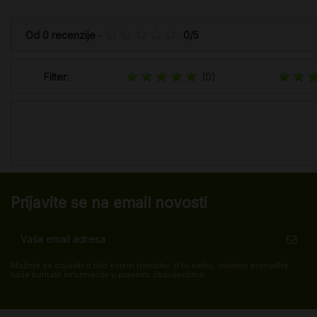
Od
0
recenzije
-
0
/
5
Filter:
(0)
Prijavite se na email novosti
Možete se odjaviti u bilo kojem trenutku. U tu svrhu, molimo pronađite
naše kontakt informacije u pravnim obavijestima.