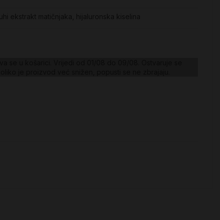
uhi ekstrakt matičnjaka, hijaluronska kiselina
a se u košarici. Vrijedi od 01/08 do 09/08. Ostvaruje se
koliko je proizvod već snižen, popusti se ne zbrajaju.