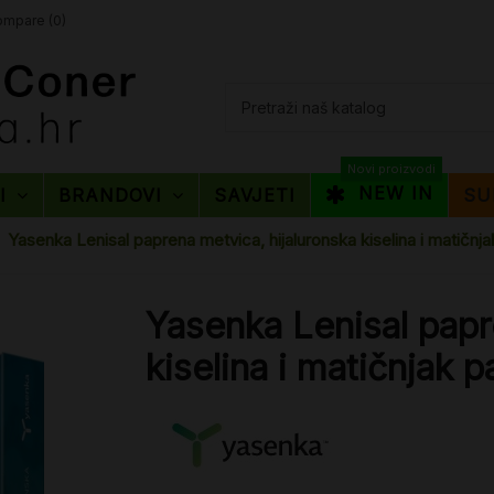
mpare (
0
)
Novi proizvodi
NEW IN
TI
BRANDOVI
SAVJETI
SU
Yasenka Lenisal paprena metvica, hijaluronska kiselina i matičnja
Yasenka Lenisal papr
kiselina i matičnjak p