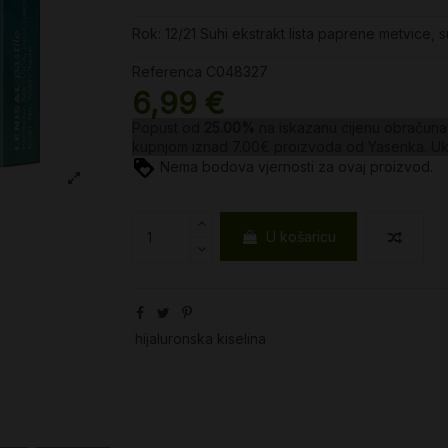
Rok: 12/21 Suhi ekstrakt lista paprene metvice, s
Referenca
C048327
6,99 €
Popust od
25.00%
na iskazanu cijenu obračunav
kupnjom iznad 7.00€ proizvoda od
Yasenka
. U
Nema bodova vjernosti za ovaj proizvod.
U košaricu
hijaluronska kiselina