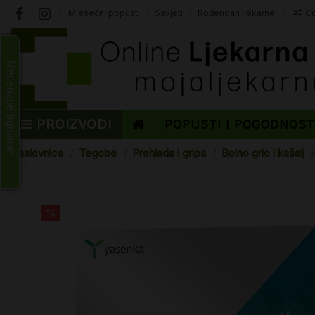
Mjesečni popusti
Savjeti
Rođendan ljekarne!
Co
Recenzije trgovine
PROIZVODI
POPUSTI I POGODNOS
Naslovnica
Tegobe
Prehlada i gripa
Bolno grlo i kašalj
%