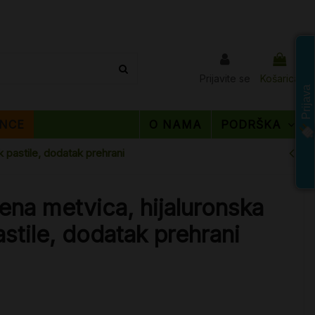
Prijavite se
Košarica
Prijava
NCE
O NAMA
PODRŠKA
k pastile, dodatak prehrani
ena metvica, hijaluronska
astile, dodatak prehrani