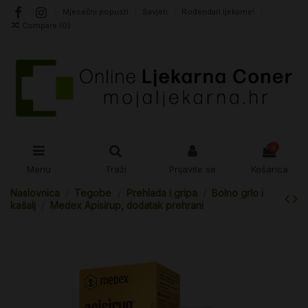
Mjesečni popusti
Savjeti
Rođendan ljekarne!
Compare (
0
)
0
Menu
Traži
Prijavite se
Košarica
Naslovnica
Tegobe
Prehlada i gripa
Bolno grlo i
kašalj
Medex Apisirup, dodatak prehrani