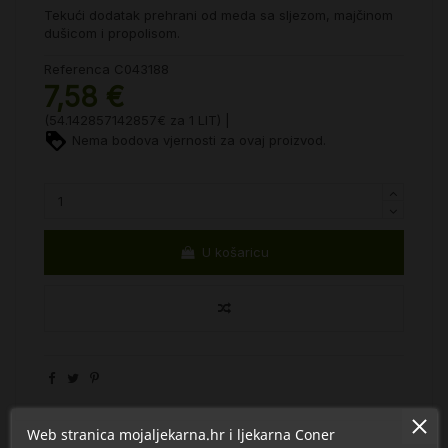
Tekući dodatak prehrani od meda sa sljezom, majčinom
dušicom i propolisom.
Referenca
C043188
7,58 €
(54.142857142857€ za 1 LIT) |
Nema bodova vjernosti za ovaj proizvod.
U košaricu
Web stranica mojaljekarna.hr i ljekarna Coner