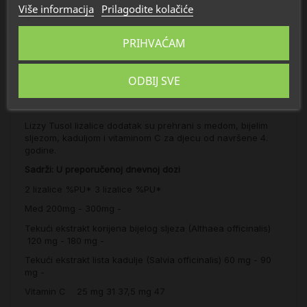
Više informacija
Prilagodite kolačiće
Opis
PRIHVAĆAM
Detalji
ODBIJ SVE
O Dietpharm
Lizzy Tusol lizalice dodatak su prehrani s medom, bijelim
sljezom, kaduljom i vitaminom C za djecu od navršene 4.
godine.
Sadrži:
U preporučenoj dnevnoj dozi
2 lizalice
%PU*
3 lizalice
%PU*
Med
200mg
-
300mg
-
Tekući ekstrakt korijena bijelog sljeza (Althaea officinalis)
120 mg
-
180 mg
-
Tekući ekstrakt lista kadulje (Salvia officinalis)
60 mg
-
90
mg
-
Vitamin C
25 mg
31
37,5 mg
47