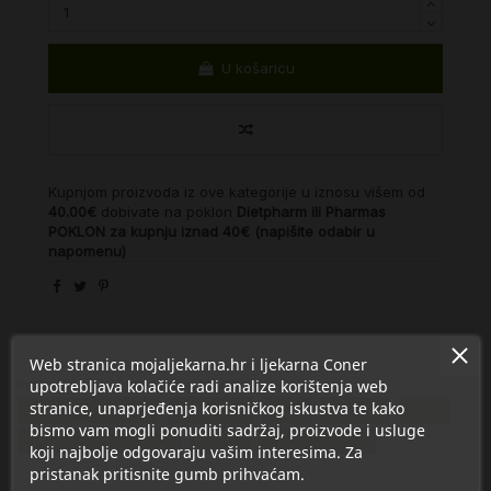
U košaricu
Kupnjom proizvoda iz ove kategorije u iznosu višem od
40.00€
dobivate na poklon
Dietpharm ili Pharmas
POKLON za kupnju iznad 40€ (napišite odabir u
napomenu)
Web stranica mojaljekarna.hr i ljekarna Coner
upotrebljava kolačiće radi analize korištenja web
Proizvod se nalazi u kategorijama:
stranice, unaprjeđenja korisničkog iskustva te kako
Bolno grlo i kašalj
Vitamin C
Med
Kadulja
Sljez
bismo vam mogli ponuditi sadržaj, proizvode i usluge
Dietpharm i Pharmas
Kašalj
Najprodavaniji
koji najbolje odgovaraju vašim interesima. Za
pristanak pritisnite gumb prihvaćam.