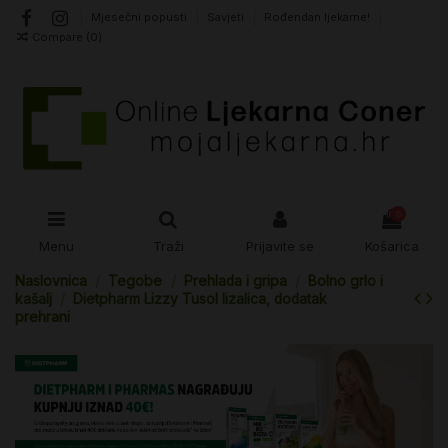
Mjesečni popusti
Savjeti
Rođendan ljekarne!
Compare (
0
)
0
Menu
Traži
Prijavite se
Košarica
Naslovnica
Tegobe
Prehlada i gripa
Bolno grlo i
kašalj
Dietpharm Lizzy Tusol lizalica, dodatak
prehrani