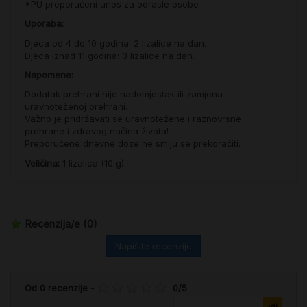
*PU preporučeni unos za odrasle osobe
Uporaba:
Djeca od 4 do 10 godina: 2 lizalice na dan.
Djeca iznad 11 godina: 3 lizalice na dan.
Napomena:
Dodatak prehrani nije nadomjestak ili zamjena
uravnoteženoj prehrani.
Važno je pridržavati se uravnotežene i raznovrsne
prehrane i zdravog načina života!
Preporučene dnevne doze ne smiju se prekoračiti.
Veličina:
1 lizalica (10 g)
Recenzija/e
(0)
Napišite recenziju
Od
0
recenzije
-
0
/
5