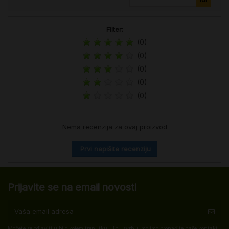
Filter:
(0)
(0)
(0)
(0)
(0)
Nema recenzija za ovaj proizvod
Prvi napišite recenziju
Prijavite se na email novosti
Možete se odjaviti u bilo kojem trenutku. U tu svrhu, molimo pronađite naše kontakt