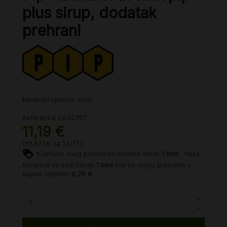
plus sirup, dodatak
prehrani
Mednopropolisni sirup.
Referenca
C042707
11,19 €
(111.875€ za 1 LIT) |
Kupnjom ovog proizvoda možete dobiti
1
bod
. Vaša
košarica će sadržavati
1
bod
koji se mogu pretvoriti u
kupon vrijedan
0,20 €
.