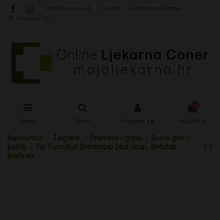
Mjesečni popusti
Savjeti
Rođendan ljekarne!
Compare (
0
)
0
Menu
Traži
Prijavite se
Košarica
Naslovnica
Tegobe
Prehlada i gripa
Bolno grlo i
kašalj
Pip Farmakol Bronhopip plus sirup, dodatak
prehrani