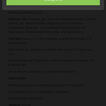
Mednopropolisni sirup.
Sastojci:
Med kadulja, glc. ekstrakt smrekovih vršića (Picea
abies), glc. ekstrakt biljke majčine dušice (Thymus
serpyllum), propolis- suhi ekstrakt standardiziran na
flavonoide, demineralizirana voda, aroma mentola.
Uporaba:
Djeca od 1 do 6 godina: uzimati 5ml sirupa 2-3
puta na dan.
Djeca od 6 do 12 godina: uzimati 5ml sirupa 3-4 puta na
dan.
Djeca starija od 12 godina i odrasli: uzimati 5ml sirupa 4-6
puta na dan.
Sirup otopiti u ustima i ne piti odmah tekućinu.
Upozorenje:
Ne preporučuje se osobama alergičnim na propolis.
Ne preporučuje se trudnicama i dojiljama
Prije uporabe protresti!
Veličina:
120 ml