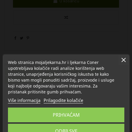
U košaricu
Web stranica mojaljekarna.hr i ljekarna Coner
Proizvod se nalazi u kategorijama:
upotrebljava kolačiće radi analize korištenja web
Bolno grlo i kašalj
Med
Propolis
Kadulja
stranice, unaprjeđenja korisničkog iskustva te kako
bismo vam mogli ponuditi sadržaj, proizvode i usluge
Majčina dušica
Smreka
koji najbolje odgovaraju vašim interesima. Za
pristanak pritisnite gumb prihvaćam.
Više informacija
Prilagodite kolačiće
Opis
PRIHVAĆAM
Detalji
O Pip
ODBIJ SVE