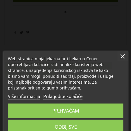
Web stranica mojaljekarna.hr i ljekarna Coner
Proizvod se nalazi u kategorijama:
upotrebljava kolačiće radi analize korištenja web
Bolno grlo i kašalj
Med
Propolis
Islandski lišaj
stranice, unaprjeđenja korisničkog iskustva te kako
Kadulja
Sljez
Anis
bismo vam mogli ponuditi sadržaj, proizvode i usluge
koji najbolje odgovaraju vašim interesima. Za
pristanak pritisnite gumb prihvaćam.
Opis
Više informacija
Prilagodite kolačiće
Detalji
PRIHVAĆAM
O Pip
ODBIJ SVE