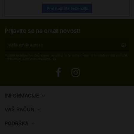
Prvi napišite recenziju
Prijavite se na email novosti
Možete se odjaviti u bilo kojem trenutku. U tu svrhu, molimo pronađite naše kontakt
informacije u pravnim obavijestima.
INFORMACIJE
VAŠ RAČUN
PODRŠKA