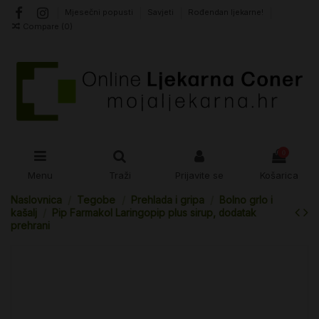
Mjesečni popusti
Savjeti
Rođendan ljekarne!
Compare (
0
)
0
Menu
Traži
Prijavite se
Košarica
Naslovnica
Tegobe
Prehlada i gripa
Bolno grlo i
kašalj
Pip Farmakol Laringopip plus sirup, dodatak
prehrani