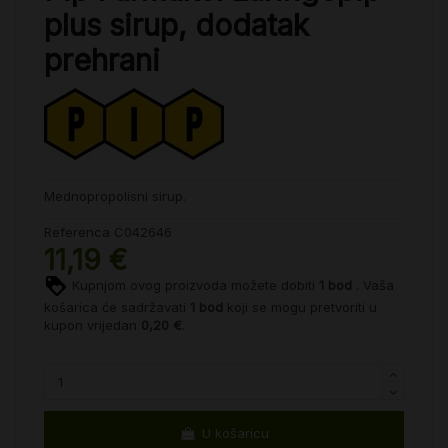
plus sirup, dodatak
prehrani
Mednopropolisni sirup.
Referenca
C042646
11,19 €
Kupnjom ovog proizvoda možete dobiti
1
bod
. Vaša
košarica će sadržavati
1
bod
koji se mogu pretvoriti u
kupon vrijedan
0,20 €
.
U košaricu