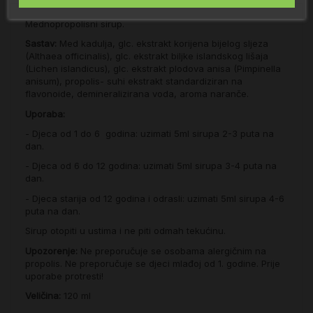
Mednopropolisni sirup.
Sastav:
Med kadulja, glc. ekstrakt korijena bijelog sljeza
(Althaea officinalis), glc. ekstrakt biljke islandskog lišaja
(Lichen islandicus), glc. ekstrakt plodova anisa (Pimpinella
anisum), propolis- suhi ekstrakt standardiziran na
flavonoide, demineralizirana voda, aroma naranče.
Uporaba:
- Djeca od 1 do 6 godina: uzimati 5ml sirupa 2-3 puta na
dan.
- Djeca od 6 do 12 godina: uzimati 5ml sirupa 3-4 puta na
dan.
- Djeca starija od 12 godina i odrasli: uzimati 5ml sirupa 4-6
puta na dan.
Sirup otopiti u ustima i ne piti odmah tekućinu.
Upozorenje:
Ne preporučuje se osobama alergičnim na
propolis. Ne preporučuje se djeci mlađoj od 1. godine. Prije
uporabe protresti!
Veličina:
120 ml