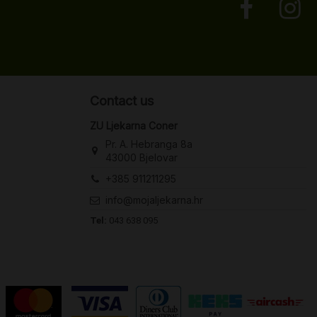
Contact us
ZU Ljekarna Coner
Pr. A. Hebranga 8a
43000 Bjelovar
+385 911211295
info@mojaljekarna.hr
Tel:
043 638 095