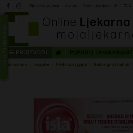
Mjesečni popusti
Savjeti
Rođendan ljekarne!
Co
Recenzije trgovine
PROIZVODI
POPUSTI I POGODNOS
Naslovnica
Tegobe
Prehlada i gripa
Bolno grlo i kašalj