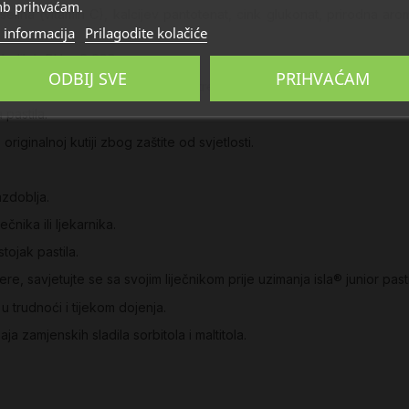
b prihvaćam.
selina (vitamin C), kalcijev pantotenat, cink glukonat, prirodna aroma
 informacija
Prilagodite kolačiće
sladila), BU = 0,083.
ODBIJ SVE
PRIHVAĆAM
u ustima 6 puta dnevno, prema potrebi.
 pastila.
riginalnoj kutiji zbog zaštite od svjetlosti.
azdoblja.
čnika ili ljekarnika.
stojak pastila.
e, savjetujte se sa svojim liječnikom prije uzimanja isla® junior pasti
u trudnoći i tijekom dojenja.
ja zamjenskih sladila sorbitola i maltitola.