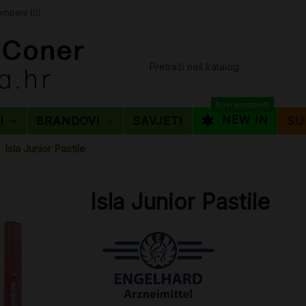
mpare (
0
)
Novi proizvodi
NEW IN
TI
BRANDOVI
SAVJETI
SU
Isla Junior Pastile
Isla Junior Pastile