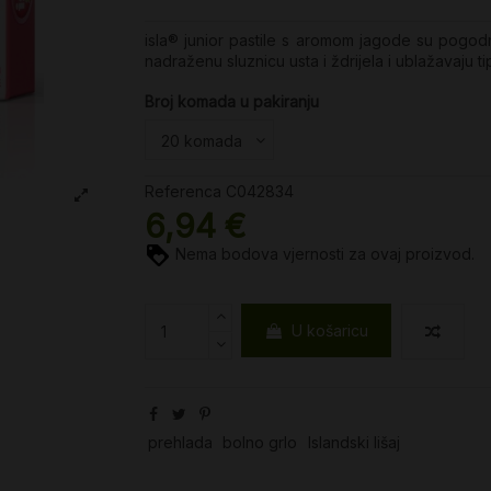
isla® junior pastile s aromom jagode su pogod
nadraženu sluznicu usta i ždrijela i ublažavaju 
Broj komada u pakiranju
Referenca
C042834
6,94 €
Nema bodova vjernosti za ovaj proizvod.
U košaricu
prehlada
bolno grlo
Islandski lišaj