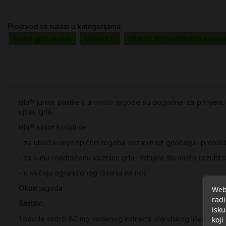
Proizvod se nalazi u kategorijama:
Bolno grlo i kašalj
Vitamin C
Vitamin B5 pantotenska kisel
isla® junior pastile s aromom jagode su pogodne za primjenu 
upalu grla.
isla® junior koristi se:
- za ublažavanje tipičnih tegoba vezanih uz grlobolju i prehlad
- za suhu i nadraženu sluznicu grla i ždrijela što može rezultir
- u slučaju ograničenog disanja na nos
Okus:
jagoda
Web 
radi
Sastav:
isku
1 pastila sadrži 80 mg vodenog estrakta islandskog lišaja (0,4 - 
koji