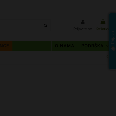
Prijavite se
Košarica
Prijava
NCE
O NAMA
PODRŠKA