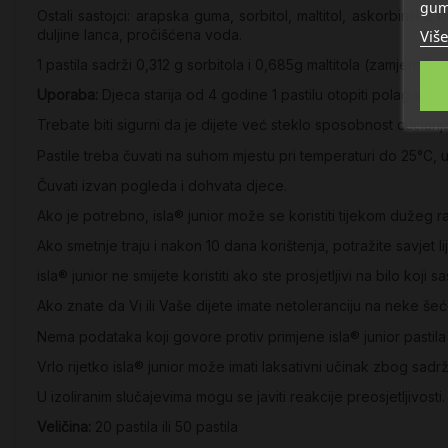
gum
Ostali sastojci: arapska guma, sorbitol, maltitol, askorbinska ki
Više
duljine lanca, pročišćena voda.
1 pastila sadrži 0,312 g sorbitola i 0,685g maltitola (zamjenska 
Uporaba:
Djeca starija od 4 godine 1 pastilu otopiti polagano 
Trebate biti sigurni da je dijete već steklo sposobnost cuclanja
Pastile treba čuvati na suhom mjestu pri temperaturi do 25°C, u o
Čuvati izvan pogleda i dohvata djece.
Ako je potrebno, isla® junior može se koristiti tijekom dužeg r
Ako smetnje traju i nakon 10 dana korištenja, potražite savjet lije
isla® junior ne smijete koristiti ako ste prosjetljivi na bilo koji sa
Ako znate da Vi ili Vaše dijete imate netoleranciju na neke šećer
Nema podataka koji govore protiv primjene isla® junior pastila 
Vrlo rijetko isla® junior može imati laksativni učinak zbog sadrža
U izoliranim slučajevima mogu se javiti reakcije preosjetljivosti.
Veličina:
20 pastila ili 50 pastila