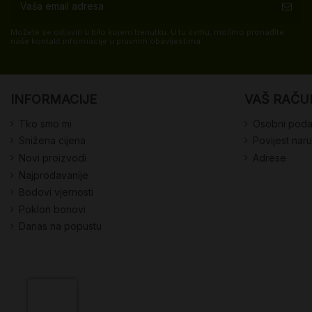
Možete se odjaviti u bilo kojem trenutku. U tu svrhu, molimo pronađite
naše kontakt informacije u pravnim obavijestima.
INFORMACIJE
VAŠ RAČU
Tko smo mi
Osobni poda
Snižena cijena
Povijest nar
Novi proizvodi
Adrese
Najprodavanije
Bodovi vjernosti
Poklon bonovi
Danas na popustu