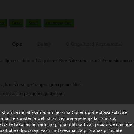
ina
Cink
Kalcij
Islandski lišaj
Opis
Detalji
O Engelhard Arzneimittel
u djece u dobi od 4 godine. One štite suhu i nadraženu sluznicu ust
u, kao što su grebanje u grlu i promuklost
ati otežanim gutanjem i grloboljom
stranica mojaljekarna.hr i ljekarna Coner upotrebljava kolačiće
 analize korištenja web stranice, unaprjeđenja korisničkog
stva te kako bismo vam mogli ponuditi sadržaj, proizvode i usluge
0,8 : 1).
 najbolje odgovaraju vašim interesima. Za pristanak pritisnite