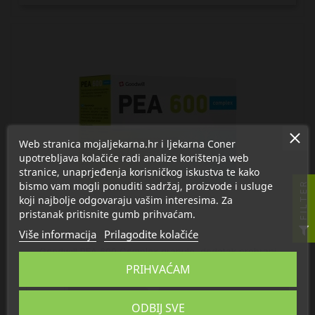
Web stranica mojaljekarna.hr i ljekarna Coner
upotrebljava kolačiće radi analize korištenja web
stranice, unaprjeđenja korisničkog iskustva te kako
bismo vam mogli ponuditi sadržaj, proizvode i usluge
FILTER
koji najbolje odgovaraju vašim interesima. Za
pristanak pritisnite gumb prihvaćam.
Više informacija
Prilagodite kolačiće
Goodwill PEA 600 Complex granule, dodatak prehrani
39,83 €
PRIHVAĆAM

U košaricu
ODBIJ SVE