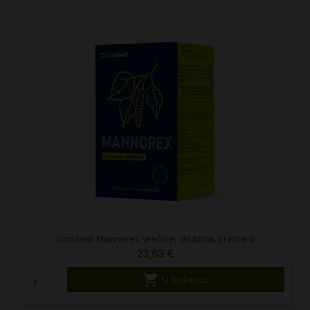
Goodwill Mannorex vrećice, dodatak prehrani
23,63 €

U košaricu