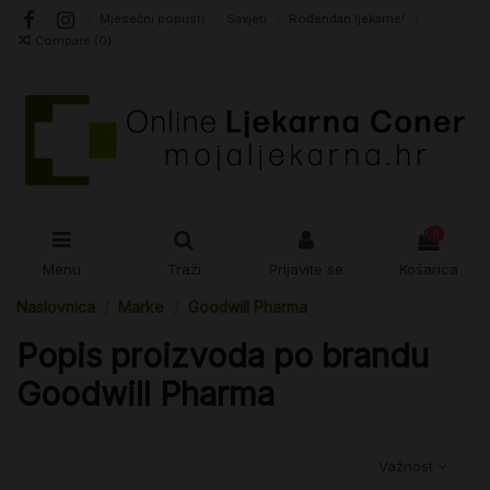
Mjesečni popusti
Savjeti
Rođendan ljekarne!
Compare (
0
)
0
Menu
Traži
Prijavite se
Košarica
Naslovnica
Marke
Goodwill Pharma
Popis proizvoda po brandu
Goodwill Pharma
Važnost