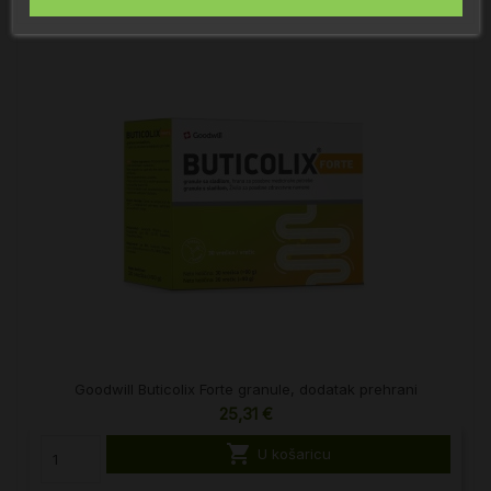
Goodwill Buticolix Forte granule, dodatak prehrani
25,31 €

U košaricu