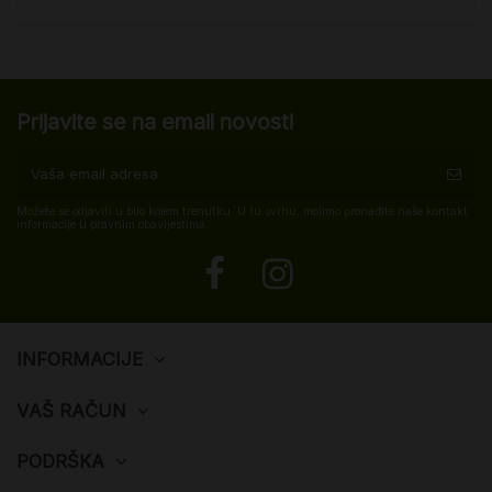
Prijavite se na email novosti
Možete se odjaviti u bilo kojem trenutku. U tu svrhu, molimo pronađite naše kontakt
informacije u pravnim obavijestima.
INFORMACIJE
VAŠ RAČUN
PODRŠKA