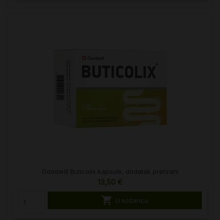
Goodwill Buticolix kapsule, dodatak prehrani
13,50 €

U košaricu