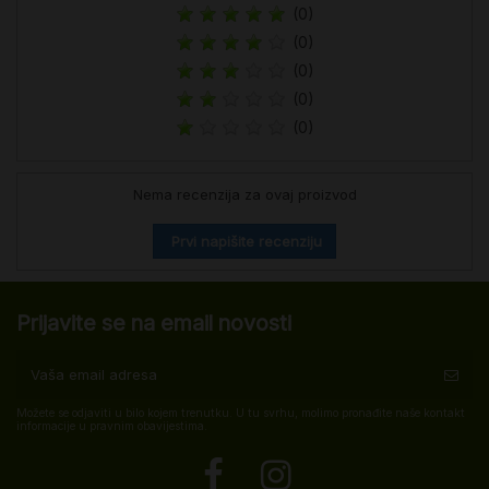
(0)
(0)
(0)
(0)
(0)
Nema recenzija za ovaj proizvod
Prvi napišite recenziju
Prijavite se na email novosti
Možete se odjaviti u bilo kojem trenutku. U tu svrhu, molimo pronađite naše kontakt
informacije u pravnim obavijestima.