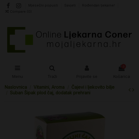
Mjesečni popusti
Savjeti
Rođendan ljekarne!
Compare (
0
)
0
Menu
Traži
Prijavite se
Košarica
Naslovnica
Vitamini, Aroma
Čajevi i ljekovito bilje
Suban Šipak plod čaj, dodatak prehrani