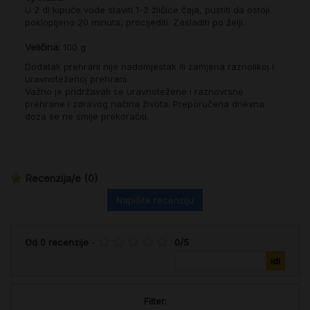
U 2 dl kipuće vode staviti 1-2 žličice čaja, pustiti da ostoji
poklopljeno 20 minuta, procijediti. Zasladiti po želji.
Veličina:
100 g
Dodatak prehrani nije nadomjestak ili zamjena raznolikoj i
uravnoteženoj prehrani.
Važno je pridržavati se uravnotežene i raznovrsne
prehrane i zdravog načina života. Preporučena dnevna
doza se ne smije prekoračiti.
Recenzija/e
(0)
Napišite recenziju
Od
0
recenzije
-
0
/
5
Filter: