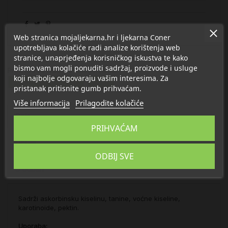
Web stranica mojaljekarna.hr i ljekarna Coner
upotrebljava kolačiće radi analize korištenja web
stranice, unaprjeđenja korisničkog iskustva te kako
bismo vam mogli ponuditi sadržaj, proizvode i usluge
Proizvod se nalazi u kategorijama:
koji najbolje odgovaraju vašim interesima. Za
Čajevi i ljekovito bilje
Šipak
pristanak pritisnite gumb prihvaćam.
Više informacija
Prilagodite kolačiće
Opis
PRIHVAĆAM
Detalji
ODBIJ SVE
O Suban
Sadrži askorbinsku kiselinu, tanine, voćne kiseline,
karotinoide, pektin.
Uporaba: