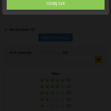
ODBIJ SVE
Veličina: 45 g
Recenzija/e
(0)
Napišite recenziju
Od
0
recenzije
-
0
/
5
Filter:
(0)
(0)
(0)
(0)
(0)