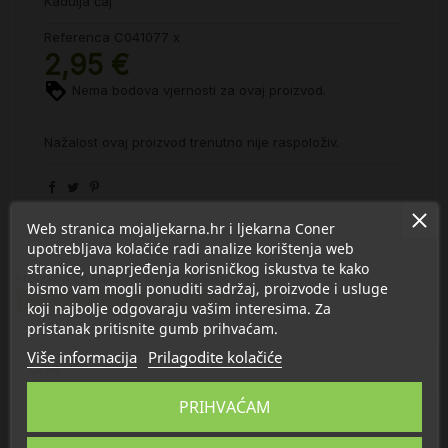
Kadulja čaj
Referenca
C041077 x
2,95 €
Nema bodova vjernosti za ovaj proizvod.
Nažalost ovaj proizvod trenutno nije raspoloživ.
Web stranica mojaljekarna.hr i ljekarna Coner
upotrebljava kolačiće radi analize korištenja web
stranice, unaprjeđenja korisničkog iskustva te kako
Proizvod se nalazi u kategorijama:
bismo vam mogli ponuditi sadržaj, proizvode i usluge
Čajevi i ljekovito bilje
Kadulja
koji najbolje odgovaraju vašim interesima. Za
pristanak pritisnite gumb prihvaćam.
Više informacija
Prilagodite kolačiće
Opis
PRIHVAĆAM
Detalji