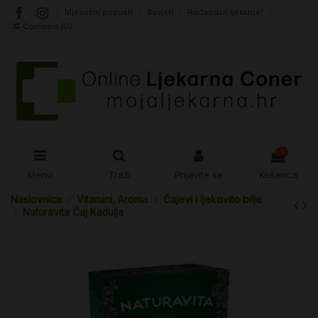
Mjesečni popusti
Savjeti
Rođendan ljekarne!
Compare (
0
)
0
Menu
Traži
Prijavite se
Košarica
Naslovnica
Vitamini, Aroma
Čajevi i ljekovito bilje
Naturavita Čaj Kadulja