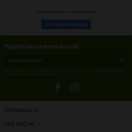
Nema recenzija za ovaj proizvod
Prvi napišite recenziju
Prijavite se na email novosti
Možete se odjaviti u bilo kojem trenutku. U tu svrhu, molimo pronađite naše kontakt
informacije u pravnim obavijestima.
INFORMACIJE
VAŠ RAČUN