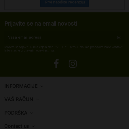
Prvi napišite recenziju
Prijavite se na email novosti
Možete se odjaviti u bilo kojem trenutku. U tu svrhu, molimo pronađite naše kontakt
informacije u pravnim obavijestima.
INFORMACIJE
VAŠ RAČUN
PODRŠKA
Contact us