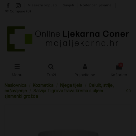
Mjesečni popusti
Savjeti
Rođendan ljekarne!
Compare (
0
)
0
Menu
Traži
Prijavite se
Košarica
Naslovnica
Kozmetika
Njega tijela
Celulit, strije,
mršavljenje
Salvija Tigrova trava krema s uljem
sjemenki grožđa