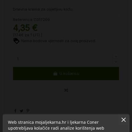
Dnevna krema za osjetljivu kožu.
Referenca
C017209
4,35 €
(17.4€ za 1 LIT) |
Nema bodova vjernosti za ovaj proizvod.
U košaricu
Web stranica mojaljekarna.hr i ljekarna Coner
upotrebljava kolačiće radi analize korištenja web