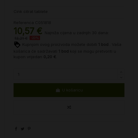
Cink citrat tablete
Referenca
C051818
10,57 €
Najniža cijena u zadnjih 30 dana:
13,21 €
-20%
Kupnjom ovog proizvoda možete dobiti
1
bod
. Vaša
košarica će sadržavati
1
bod
koji se mogu pretvoriti u
kupon vrijedan
0,20 €
.
U košaricu