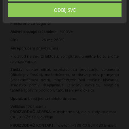
- dijeljenje stanica,
ODBIJ SVE
- i pridonosi održavanju zdravih kostiju, kose, noktiju i kože.
Primjereno za vegane.
Aktivni sastojci u 1 tableti:
%PDV*
Cink 25 mg
250%
*Preporučeni dnevni unos
Proizvod ne sadrži laktozu, sol, gluten, umjetne boje, arome
i konzervanse.
Sastav:
cinkov citrat, sredstvo za povećanje volumena
(dikalcijev fosfat), maltodekstrin, sredstva protiv prianjanja
(kroskarmeloza natrij, magnezijeve soli masnih kiselina),
sredstvo protiv sljepljivanja (silicijev dioksid), ovojnica
tablete (polivinilpirolidon, talk, titanijev dioksid).
Uporaba:
Uzeti jednu tabletu dnevno.
Veličina:
120 tableta
PROIZVOĐAČ ADRESA
: VONpharma SI, d.o.o. Celjska cesta
8A 3310 Žalec Slovenija
PROIZVOĐAČ KONTAKT
: Telefon: +386 40 804 430 E-mail: