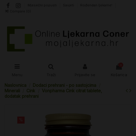
Mjesečni popusti
Savjeti
Rođendan ljekarne!
Compare (
0
)
0
Menu
Traži
Prijavite se
Košarica
Naslovnica
Dodaci prehrani - po sastojcima
Minerali
Cink
Vonpharma Cink citrat tablete,
dodatak prehrani
%