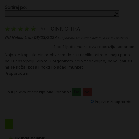
Sortiraj po:
CINK CITRAT
(
5
/
5
)
Od
Katica L
na
06/03/2024
Vonpharma Cink citrat tablete, dodatak prehrani
1
od
1
ljudi smatra ovu recenziju korisnom
Najbolje kapsule cinka obzirom da su u obliku citrata imaju puno
bolju apsorpciju cinka u organizam. Vrlo zadovoljna, poboljšali su
mi se koža, kosa i nokti i ojačao imunitet.
Preporučam.
Da li je ova recenzija bila korisna?
Da
Ne
Prijavite zloupotrebu
1
Ukupna ocjena
: