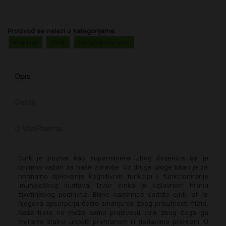
Proizvod se nalazi u kategorijama:
Imunitet
Cink
Vonpharma solo
Opis
Detalji
O VonPharma
Cink je poznat kao supermineral zbog činjenice da je
iznimno važan za naše zdravlje. Uz druge uloge bitan je za
normalno djelovanje kognitivnih funkcija i funkcioniranje
imunološkog suatava. Izvor cinka je uglavnom hrana
životinjskog podrijetla. Biljne namirnice sadrže cink, ali je
njegova apsorpcija često smanjenja zbog prisutnosti fitata.
Naše tijelo ne može samo proizvesti cink zbog čega ga
moramo stalno unositi prehranom ili dodacima prehrani. U