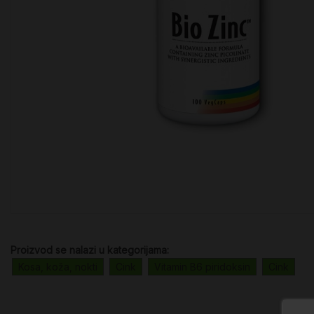
Proizvod se nalazi u kategorijama:
Kosa, koža, nokti
Cink
Vitamin B6 piridoksin
Cink