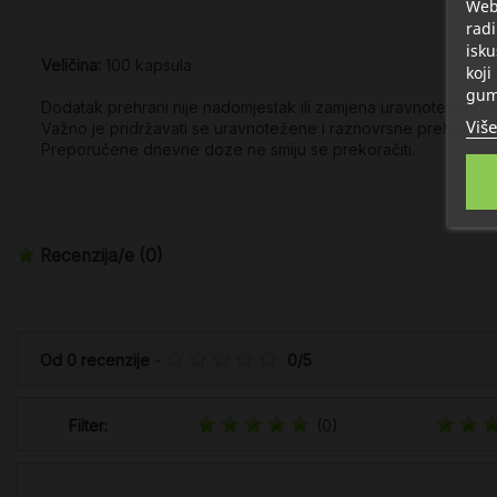
Web 
radi
isku
Veličina:
100 kapsula
koji
gum
Dodatak prehrani nije nadomjestak ili zamjena uravnoteženoj p
Više
Važno je pridržavati se uravnotežene i raznovrsne prehrane i
Preporučene dnevne doze ne smiju se prekoračiti.
Recenzija/e
(0)
Od
0
recenzije
-
0
/
5
Filter:
(0)