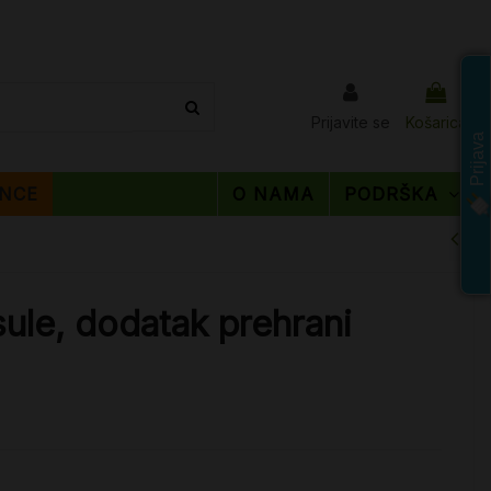
Prijavite se
Košarica
Prijava
NCE
O NAMA
PODRŠKA
sule, dodatak prehrani