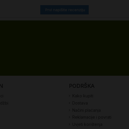
Prvi napišite recenziju
N
PODRŠKA
ci
Kako kupiti
udžbi
Dostava
Načini plaćanja
Reklamacije i povrati
Uvjeti korištenja