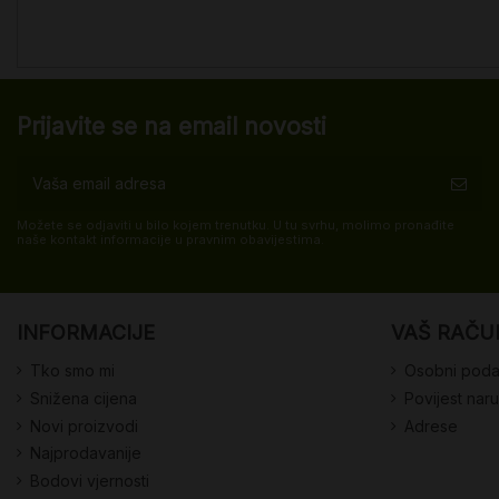
Prijavite se na email novosti
Možete se odjaviti u bilo kojem trenutku. U tu svrhu, molimo pronađite
naše kontakt informacije u pravnim obavijestima.
INFORMACIJE
VAŠ RAČU
Tko smo mi
Osobni poda
Snižena cijena
Povijest nar
Novi proizvodi
Adrese
Najprodavanije
Bodovi vjernosti