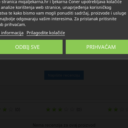
Opis
Detalji
O Solaray
stranica mojaljekarna.hr i ljekarna Coner upotrebljava kolačiće
 analize korištenja web stranice, unaprjeđenja korisničkog
stva te kako bismo vam mogli ponuditi sadržaj, proizvode i usluge
 najbolje odgovaraju vašim interesima. Za pristanak pritisnite
b prihvaćam.
rehrani.
 informacija
Prilagodite kolačiće
 zdravog načina života!
ODBIJ SVE
PRIHVAĆAM
Napišite recenziju
(0)
(0)
Nema recenzija za ovaj proizvod