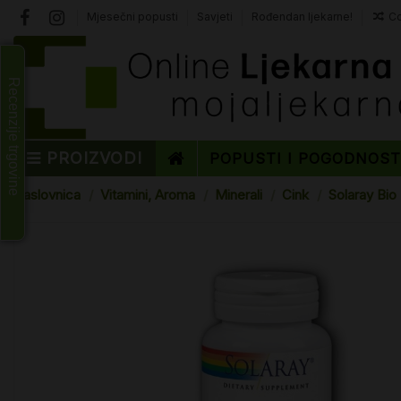
Mjesečni popusti
Savjeti
Rođendan ljekarne!
Co
Recenzije trgovine
PROIZVODI
POPUSTI I POGODNOS
Naslovnica
Vitamini, Aroma
Minerali
Cink
Solaray Bio