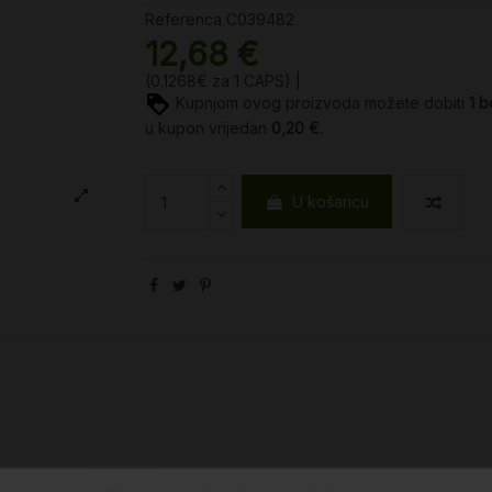
Referenca
C039482
12,68 €
(0.1268€ za 1 CAPS) |
Kupnjom ovog proizvoda možete dobiti
1
b
u kupon vrijedan
0,20 €
.
U košaricu