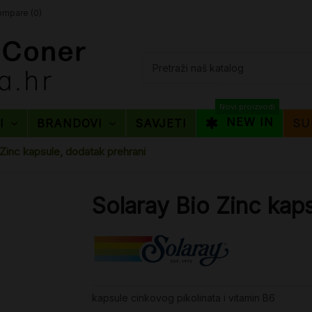
mpare (
0
)
Novi proizvodi
NEW IN
TI
BRANDOVI
SAVJETI
SU
 Zinc kapsule, dodatak prehrani
Solaray Bio Zinc kap
kapsule cinkovog pikolinata i vitamin B6