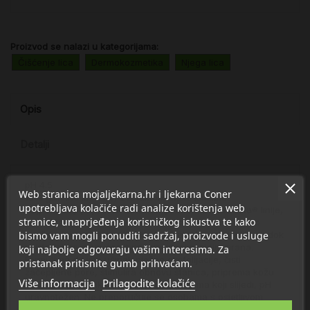
Proizvod se nalazi u kategorijama:
Čišćenje lica
Dermokozmetika
Njega lica
Opis
Detalji
pH 4.5
Web stranica mojaljekarna.hr i ljekarna Coner
18% glikolne kiseline, 2% laktobionske kiseline
upotrebljava kolačiće radi analize korištenja web
Najpotentniji pripravak za čišćenje kože iz NeoStrata® linije,
stranice, unaprjeđenja korisničkog iskustva te kako
formuliran je kao amfoterni kompleks kako bi došla do
bismo vam mogli ponuditi sadržaj, proizvode i usluge
izražaja korisna svojstva glikolne i laktobionske kiseline dok
je istodobno mogućnost pojave iritacije minimizirana.
koji najbolje odgovaraju vašim interesima. Za
Formuliran da ima učinak nježne eksfolijacije, čisti
pristanak pritisnite gumb prihvaćam.
začepljene pore, stimulira obnovu stanica, priprema kožu
Više informacija
Prilagodite kolačiće
kako bi imala maksimalne koristi od režima koji slijedi, pH
uravnotežen. Ne preporučuje se osobama s osjetljivom
kožom. Bez sapuna i mirisa, ne uzrokuje iritacije.