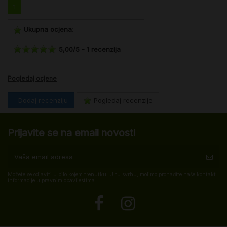
1
Ukupna ocjena
:
5,00
/
5
-
1
recenzija
Pogledaj ocjene
Dodaj recenziju
Pogledaj recenzije
Prijavite se na email novosti
Možete se odjaviti u bilo kojem trenutku. U tu svrhu, molimo pronađite naše kontakt
informacije u pravnim obavijestima.