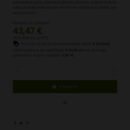
začepljene pore, stimulira obnovu stanica, priprema kožu
kako bi imala maksimalne koristi od režima koji slijedi, pH
uravnotežen.
Referenca
C038991
43,47 €
(434.65€ za 1 LIT) |
Kupnjom ovog proizvoda možete dobiti
4
bodova
.
Vaša košarica će sadržavati
4
bodova
koji se mogu
pretvoriti u kupon vrijedan
0,80 €
.
U košaricu