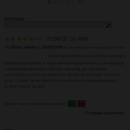
(0)
Sortiraj po:
FLEKICE OD AKNI
(
5
/
5
)
Od
Šćiran Jelena
na
30/03/2018
NeoStrata Resurface Foaming Glycolic Wash
0
od
0
ljudi smatra ovu recenziju korisnom
Neostrata proizvode je moja dermatologinja koristila u kombinaciji
s mikrodermoabrazijom. Koristila sam ovaj gel i još jednu
neostratinu kremicu za flekice ne sjećam se više kako se točno
zove. U nekih tjedan dana su ti proizvodi u potpunosti pokupili
crvene flekice od akni.
Da li je ova recenzija bila korisna?
Da
Ne
Prijavite zloupotrebu