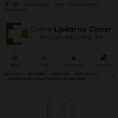
Mjesečni popusti
Savjeti
Rođendan ljekarne!
Compare (
0
)
0
Menu
Traži
Prijavite se
Košarica
Naslovnica
Kozmetika
Njega lica
Čišćenje lica
NeoStrata Resurface Foaming Glycolic Wash