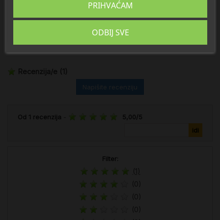
PRIHVAĆAM
Veličina:
125 ml
ODBIJ SVE
Recenzija/e
(1)
Napišite recenziju
Od
1
recenzija
-
5,00
/
5
Filter:
(1)
(0)
(0)
(0)