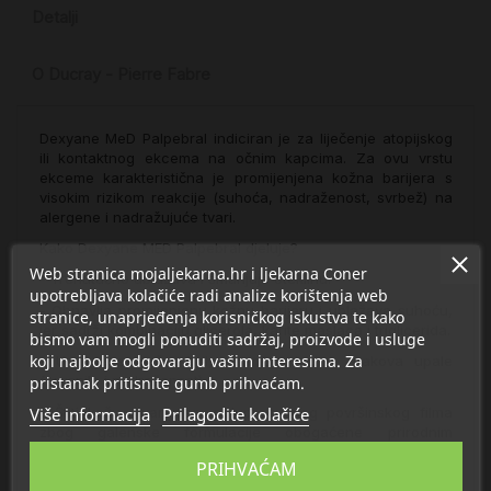
Detalji
O Ducray - Pierre Fabre
Dexyane MeD Palpebral indiciran je za liječenje atopijskog
ili kontaktnog ekcema na očnim kapcima. Za ovu vrstu
ekceme karakteristična je promijenjena kožna barijera s
visokim rizikom reakcije (suhoća, nadraženost, svrbež) na
alergene i nadražujuće tvari.
Kako Dexyane MED Palpebral djeluje?
Web stranica mojaljekarna.hr i ljekarna Coner
- Trenutačno ublažava i smanjuje oteklinu.
upotrebljava kolačiće radi analize korištenja web
- Obnavlja promijenjenu kožnu barijeru i ublažava suhoću,
stranice, unaprjeđenja korisničkog iskustva te kako
jer sadrži kombinaciju glicerola, karite maslaca i triglicerida.
bismo vam mogli ponuditi sadržaj, proizvode i usluge
koji najbolje odgovaraju vašim interesima. Za
- Umiruje svrbež i bol, smanjuje jačinu znakova upale
(crvenilo i nadraženost).
pristanak pritisnite gumb prihvaćam.
Više informacija
Prilagodite kolačiće
- Štiti kožu stvaranjem polupropusnog površinskog filma
zbog galenske formulacije obogaćene prirodnim
polisaharidom.
PRIHVAĆAM
- Ograničava prianjanje bakterija (Staphylococcus aureus