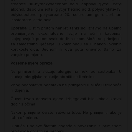
stearate. 10-hydroxydecenoic acid. caprylyl glycol. cetyl
alcohol. disodium edta. glycyrrhetinic acid. polyacrylate-13.
polyisobutene. polysorbate 20. sclerotium gum. sorbitan
isostearate. citric acid.
Uporaba:
Čistim prstom nanijeti tanki sloj izravno na upalno
promijenjene ekcematozne lezije na očnim kacpima,
izbjegavajući pritom svaki dodir s okom. Može se primijeniti
za samostalno liječenje, u kombinaciji sa ili nakon lokalnih
kortikosteroida. Jednom ili dva puta dnevno. Samo za
vanjsku primjenu.
Posebne mjere opreza:
Ne primijeniti u slučaju alergije na neki od sastojaka. U
slučaju alergijske reakcije obratiti se liječniku.
Zbog nedostatka podataka ne primijeniti u slučaju trudnoće
ili dojenja.
Čuvati izvan dohvata djece. Izbjegavati bilo kakav izravni
dodir s očima.
Nakon primjene čvrsto zatvoriti tubu. Ne primijeniti ako je
tuba oštećena.
U slučaju pojave štetnih događaja povezanih s primjenom
proizvoda obratiti se liječniku.