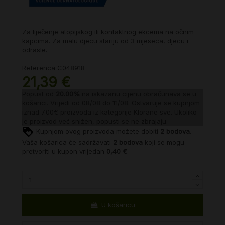
Za liječenje atopijskog ili kontaktnog ekcema na očnim
kapcima. Za malu djecu stariju od 3 mjeseca, djecu i
odrasle.
Referenca
C048918
21,39 €
Popust od
20.00%
na iskazanu cijenu obračunava se u
košarici. Vrijedi od 08/08 do 11/08. Ostvaruje se kupnjom
iznad 7.00€ proizvoda iz kategorije
Klorane sve
. Ukoliko
je proizvod već snižen, popusti se ne zbrajaju.
Kupnjom ovog proizvoda možete dobiti
2
bodova
.
Vaša košarica će sadržavati
2
bodova
koji se mogu
pretvoriti u kupon vrijedan
0,40 €
.
U košaricu