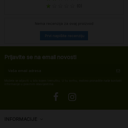
(0)
Nema recenzija za ovaj proizvod
Prvi napišite recenziju
Prijavite se na email novosti
Možete se odjaviti u bilo kojem trenutku. U tu svrhu, molimo pronađite naše kontakt
informacije u pravnim obavijestima.
INFORMACIJE