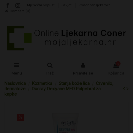
Mjesečni popusti
Savjeti
Rođendan ljekarne!
Compare (
0
)
0
Menu
Traži
Prijavite se
Košarica
Naslovnica
Kozmetika
Stanja kože lica
Crvenilo,
dermatoze
Ducray Dexyane MED Palpebral za
kapke
%