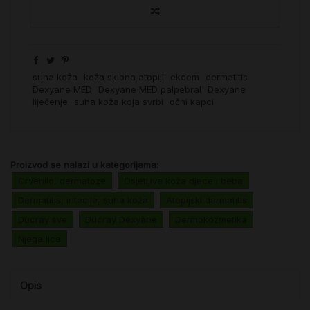
suha koža
koža sklona atopiji
ekcem
dermatitis
Dexyane MED
Dexyane MED palpebral
Dexyane
liječenje
suha koža koja svrbi
očni kapci
Proizvod se nalazi u kategorijama:
Crvenilo, dermatoze
Osjetljiva koža djece i beba
Dermatitis, iritacije, suha koža
Atopijski dermatitis
Ducray sve
Ducray Dexyane
Dermokozmetika
Njega lica
Opis