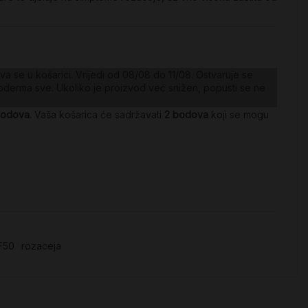
a se u košarici. Vrijedi od 08/08 do 11/08. Ostvaruje se
oderma sve
. Ukoliko je proizvod već snižen, popusti se ne
odova
. Vaša košarica će sadržavati
2
bodova
koji se mogu
F50
rozaceja