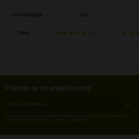
Od
0
recenzije
-
0
/
5
Filter:
(0)
Prijavite se na email novosti
Možete se odjaviti u bilo kojem trenutku. U tu svrhu, molimo pronađite
naše kontakt informacije u pravnim obavijestima.