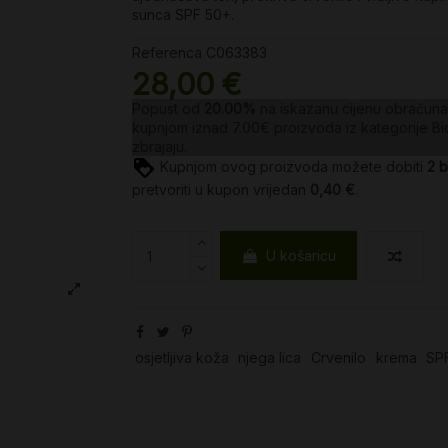
sunca SPF 50+.
Referenca
C063383
28,00 €
Popust od
20.00%
na iskazanu cijenu obračunav
kupnjom iznad 7.00€ proizvoda iz kategorije
Bi
zbrajaju.
Kupnjom ovog proizvoda možete dobiti
2
b
pretvoriti u kupon vrijedan
0,40 €
.
U košaricu
osjetljiva koža
njega lica
Crvenilo
krema
SP