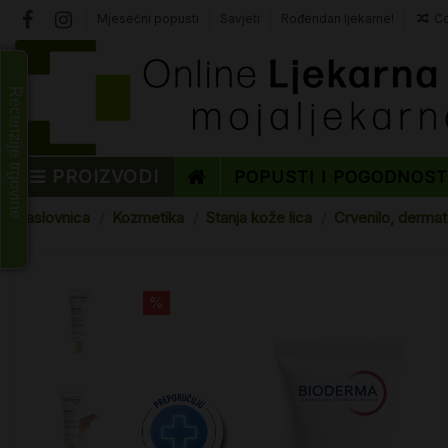
Mjesečni popusti
Savjeti
Rođendan ljekarne!
Co
Recenzije trgovine
PROIZVODI
POPUSTI I POGODNOS
Naslovnica
Kozmetika
Stanja kože lica
Crvenilo, derma
%