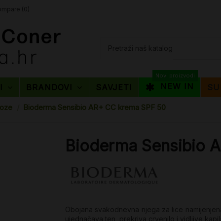
mpare (
0
)
Novi proizvodi
NEW IN
TI
BRANDOVI
SAVJETI
SU
toze
Bioderma Sensibio AR+ CC krema SPF 50
Bioderma Sensibio 
Obojana svakodnevna njega za lice namijenjena o
ujednačava ten, prekriva crvenilo i vidljive kapi