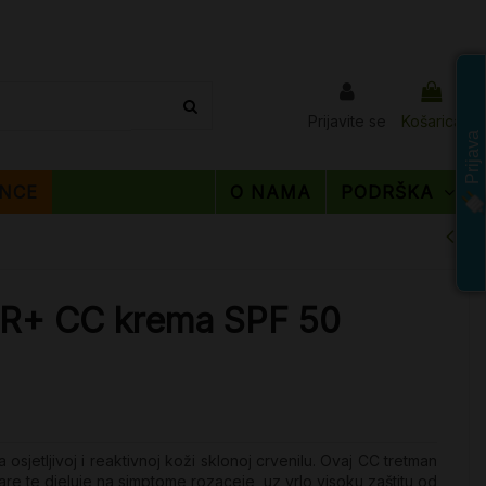
Prijavite se
Košarica
Prijava
NCE
O NAMA
PODRŠKA
AR+ CC krema SPF 50
sjetljivoj i reaktivnoj koži sklonoj crvenilu. Ovaj CC tretman
lare te djeluje na simptome rozaceje, uz vrlo visoku zaštitu od