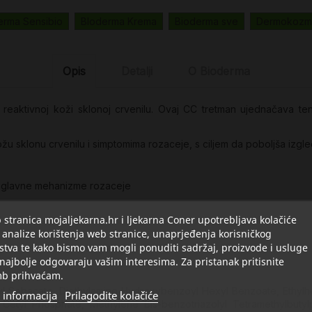
erma Sensibio
BIoderma Krema
Bioderma sve
Dermokozme
Opis
Detalji
O Bioderma
reaktivnoj koži sklonoj crvenilu. Ovaj CC tretman ujednačava ten,
kožu sklonu crvenilu i simptomima rozaceje, s ciljem da poboljša izg
na glavne mehanizme rozaceje
stranica mojaljekarna.hr i ljekarna Coner upotrebljava kolačiće
 analize korištenja web stranice, unaprjeđenja korisničkog
stva te kako bismo vam mogli ponuditi sadržaj, proizvode i usluge
 najbolje odgovaraju vašim interesima. Za pristanak pritisnite
b prihvaćam.
pyl Sebacate, Diethylamino Hydroxybenzoyl Hexyl Benzoate, Ethylhe
 informacija
Prilagodite kolačiće
Cetyl Phosphate, Methylene Bis-benzotriazolyl Tetramethylbutylp