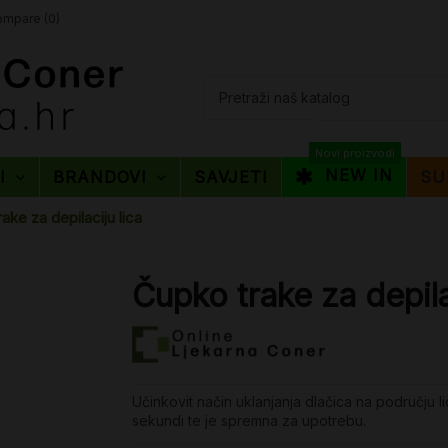
mpare (
0
)
Novi proizvodi
NEW IN
TI
BRANDOVI
SAVJETI
SU
ake za depilaciju lica
Čupko trake za depila
Učinkovit način uklanjanja dlačica na području l
sekundi te je spremna za upotrebu.