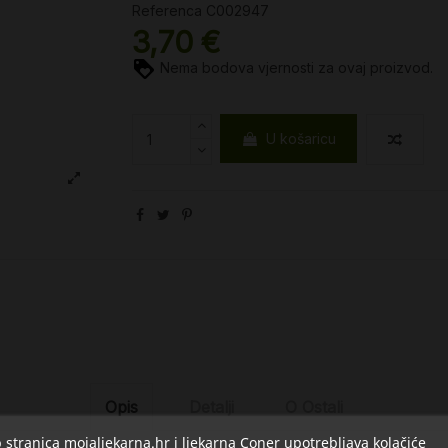
Referenca
C002947
3,70 €
Nema bodova vjernosti za ovaj proizvod.
U košaricu
Opis
Detalji
O Ostali
stranica mojaljekarna.hr i ljekarna Coner upotrebljava kolačiće