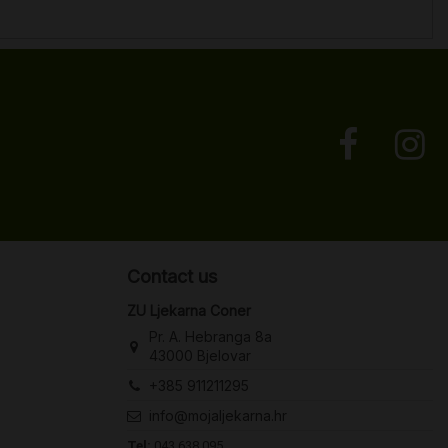
Contact us
ZU Ljekarna Coner
Pr. A. Hebranga 8a
43000 Bjelovar
+385 911211295
info@mojaljekarna.hr
Tel:
043 638 095