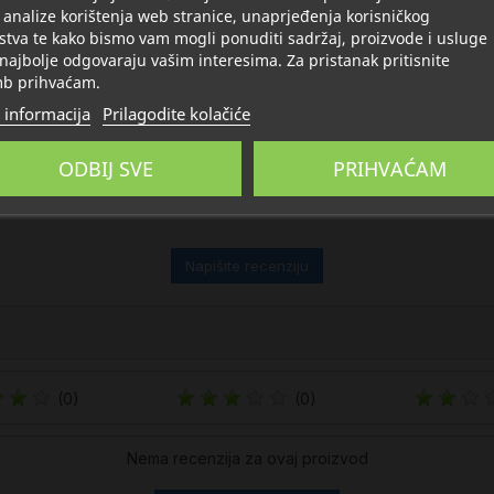
 analize korištenja web stranice, unaprjeđenja korisničkog
stva te kako bismo vam mogli ponuditi sadržaj, proizvode i usluge
 najbolje odgovaraju vašim interesima. Za pristanak pritisnite
b prihvaćam.
 informacija
Prilagodite kolačiće
ODBIJ SVE
PRIHVAĆAM
Napišite recenziju
(0)
(0)
Nema recenzija za ovaj proizvod