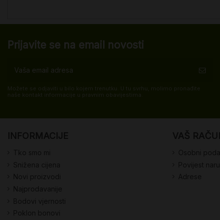
Prijavite se na email novosti
Možete se odjaviti u bilo kojem trenutku. U tu svrhu, molimo pronađite
naše kontakt informacije u pravnim obavijestima.
INFORMACIJE
VAŠ RAČU
Tko smo mi
Osobni poda
Snižena cijena
Povijest nar
Novi proizvodi
Adrese
Najprodavanije
Bodovi vjernosti
Poklon bonovi