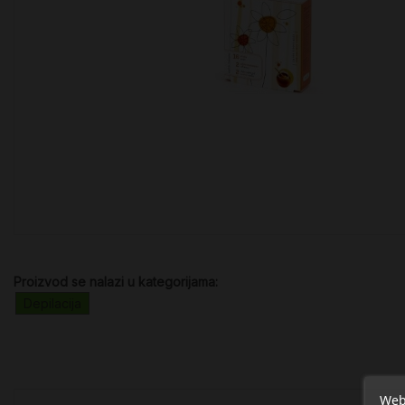
Proizvod se nalazi u kategorijama:
Depilacija
Web 