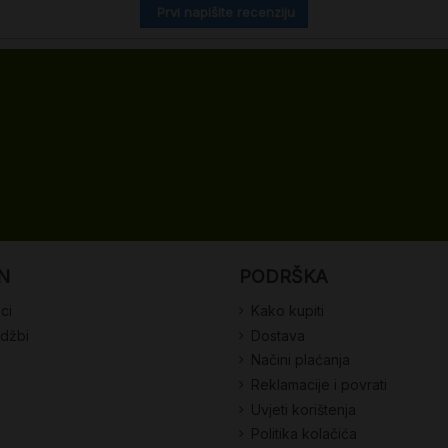
Prvi napišite recenziju
N
PODRŠKA
ci
Kako kupiti
udžbi
Dostava
Načini plaćanja
Reklamacije i povrati
Uvjeti korištenja
Politika kolačića