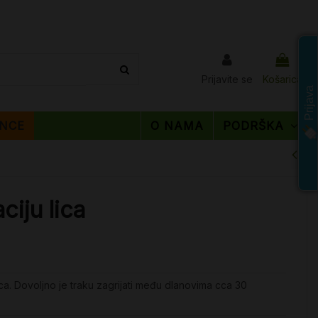
Prijavite se
Košarica
Prijava
NCE
O NAMA
PODRŠKA
ciju lica
ica. Dovoljno je traku zagrijati među dlanovima cca 30