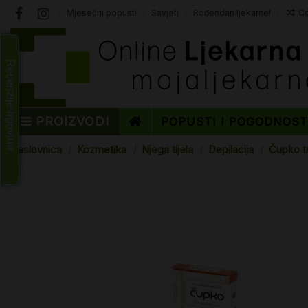
Mjesečni popusti
Savjeti
Rođendan ljekarne!
Co
Recenzije trgovine
PROIZVODI
POPUSTI I POGODNOS
Naslovnica
Kozmetika
Njega tijela
Depilacija
Čupko tr