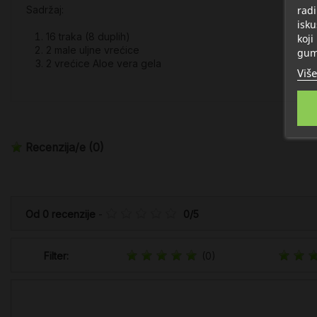
radi
Sadržaj:
isku
16 traka (8 duplih)
koji
2 male uljne vrećice
gum
2 vrećice Aloe vera gela
Više
Recenzija/e
(0)
Od
0
recenzije
-
0
/
5
Filter:
(0)