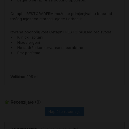
• Lagano se ispire za ugodnu upotrebu.
Cetaphil RESTORADERM može se primjenjivati u beba od
trećeg mjeseca starosti, djece i odraslih.
Izvrsna podnošljivost Cetaphil RESTORADERM proizvoda:
• Klinički ispitani
• Hipoalergeni
• Ne sadrže konzervanse ni parabene
• Bez parfema
Veličina:
295 ml
Recenzija/e
(0)
Napišite recenziju
Od
0
recenzije
-
0
/
5