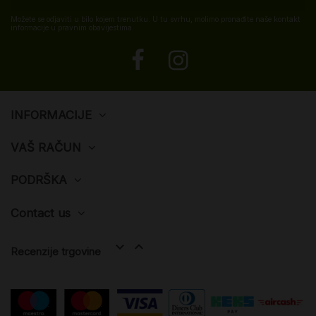
Možete se odjaviti u bilo kojem trenutku. U tu svrhu, molimo pronađite naše kontakt
informacije u pravnim obavijestima.
INFORMACIJE
VAŠ RAČUN
PODRŠKA
Contact us


Recenzije trgovine