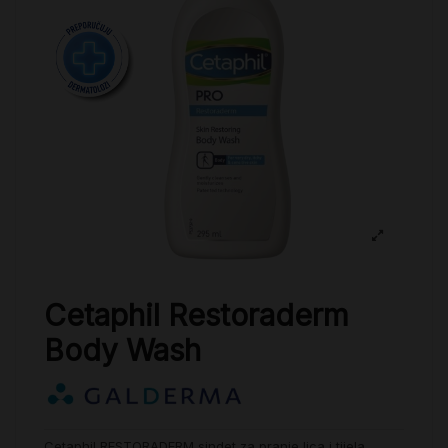
Cetaphil Restoraderm
Body Wash
Cetaphil RESTORADERM sindet za pranje lica i tijela