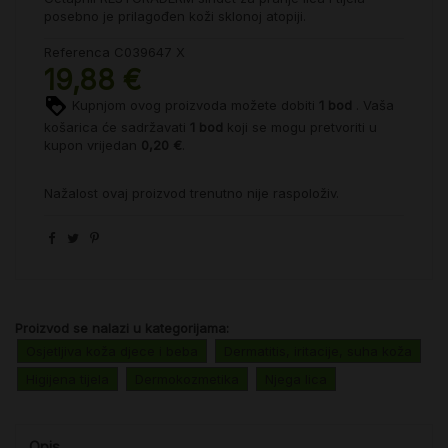
posebno je prilagođen koži sklonoj atopiji.
Referenca
C039647 X
19,88 €
Kupnjom ovog proizvoda možete dobiti
1
bod
. Vaša
košarica će sadržavati
1
bod
koji se mogu pretvoriti u
kupon vrijedan
0,20 €
.
Nažalost ovaj proizvod trenutno nije raspoloživ.
Proizvod se nalazi u kategorijama:
Osjetljiva koža djece i beba
Dermatitis, iritacije, suha koža
Higijena tijela
Dermokozmetika
Njega lica
Opis