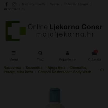
Mjesečni popusti
Savjeti
Rođendan ljekarne!
Compare (
0
)
0
Menu
Traži
Prijavite se
Košarica
Naslovnica
Kozmetika
Njega tijela
Dermatitis,
iritacije, suha koža
Cetaphil Restoraderm Body Wash