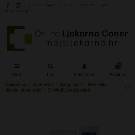
Mjesečni popusti
Savjeti
Rođendan ljekarne!
Compare (
0
)
0
Menu
Traži
Prijavite se
Košarica
Naslovnica
Kozmetika
Njega tijela
Dermatitis,
iritacije, suha koža
Dr. Woff Linola Losion