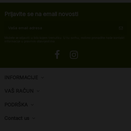
Prijavite se na email novosti
Možete se odjaviti u bilo kojem trenutku. U tu svrhu, molimo pronađite naše kontakt
informacije u pravnim obavijestima.
INFORMACIJE
VAŠ RAČUN
PODRŠKA
Contact us