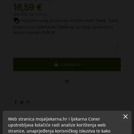
16,59 €
(82.95€ za 1 LIT) |
Kupnjom ovog proizvoda možete dobiti
1
bod
. Vaša
košarica će sadržavati
1
bod
koji se mogu pretvoriti u
kupon vrijedan
0,20 €
.
U košaricu
Web stranica mojaljekarna.hr i ljekarna Coner
upotrebljava kolačiće radi analize korištenja web
Proizvod se nalazi u kategorijama:
stranice, unaprjeđenja korisničkog iskustva te kako