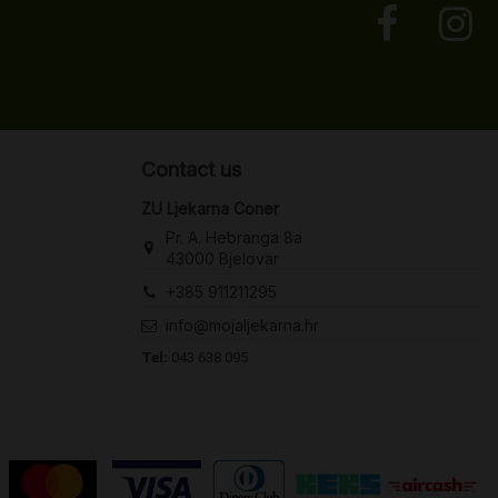
Contact us
ZU Ljekarna Coner
Pr. A. Hebranga 8a
43000 Bjelovar
+385 911211295
info@mojaljekarna.hr
Tel:
043 638 095