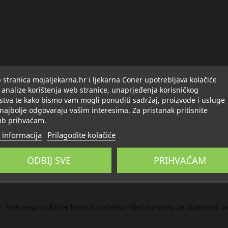
Opis
Detalji
stranica mojaljekarna.hr i ljekarna Coner upotrebljava kolačiće
 analize korištenja web stranice, unaprjeđenja korisničkog
stva te kako bismo vam mogli ponuditi sadržaj, proizvode i usluge
 najbolje odgovaraju vašim interesima. Za pristanak pritisnite
na ulja (palmino, repičino, suncokretovo), laktoza, mineralne tvari (ka
b prihvaćam.
ov sulfat, bakrov sulfat, kalijev jodid, manganov sulfat, natrijev selenit
 informacija
Prilagodite kolačiće
 vitamin D, vitamin B12), emulgator: soja lecitin, tirozin.
ODBIJ SVE
PRIHVAĆAM
e. Prije nego odlučite koristiti početnu mliječnu hranu za dojenčad, 