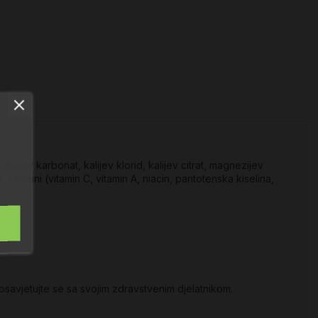
lcijev karbonat, kalijev klorid, kalijev citrat, magnezijev
), vitamini (vitamin C, vitamin A, niacin, pantotenska kiselina,
posavjetujte se sa svojim zdravstvenim djelatnikom.