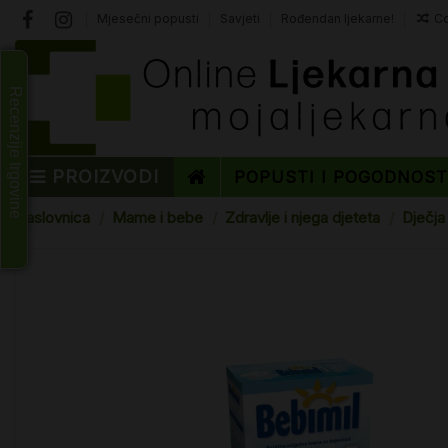
Mjesečni popusti
Savjeti
Rođendan ljekarne!
Co
Recenzije trgovine
PROIZVODI
POPUSTI I POGODNOS
Naslovnica
Mame i bebe
Zdravlje i njega djeteta
Dječja