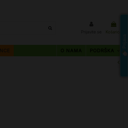
Prijavite se
Košarica
Prijava
NCE
O NAMA
PODRŠKA