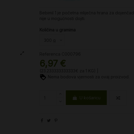
Bebimil 1 je početna mliječna hrana za dojenčad
nije u mogućnosti dojiti.
Količina u gramima
Referenca
C000796
6,97 €
(23.233333333333€ za 1 KG) |
Nema bodova vjernosti za ovaj proizvod.
U košaricu