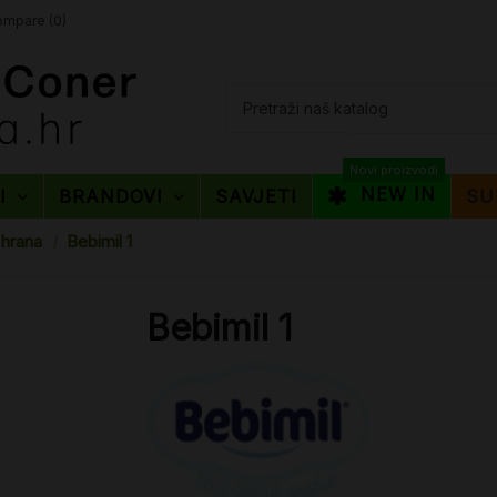
mpare (
0
)
Novi proizvodi
NEW IN
TI
BRANDOVI
SAVJETI
SU
 hrana
Bebimil 1
Bebimil 1