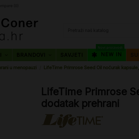
mpare (
0
)
Novi proizvodi
NEW IN
TI
BRANDOVI
SAVJETI
SU
hrani u menopauzi
LifeTime Primrose Seed Oil noćurak kapsule,
LifeTime Primrose Se
dodatak prehrani