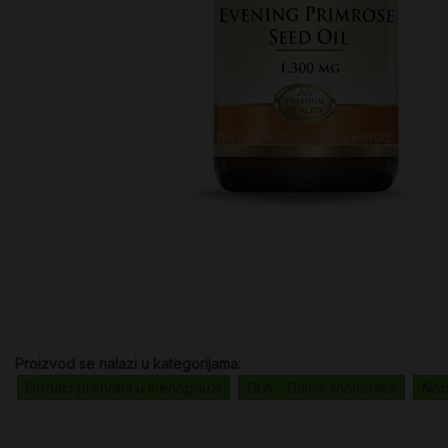
Proizvod se nalazi u kategorijama:
Dodaci prehrani u menopauzi
GLA - Gama-linolenska
Noć