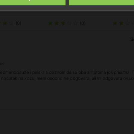
(0)
(0)
S
ani
redmenopauze i pms-a s obzirom da su oba simptoma još prisutna.
oćurak na kožu, meni osobno ne odgovara, ali mi odgovara ovako 