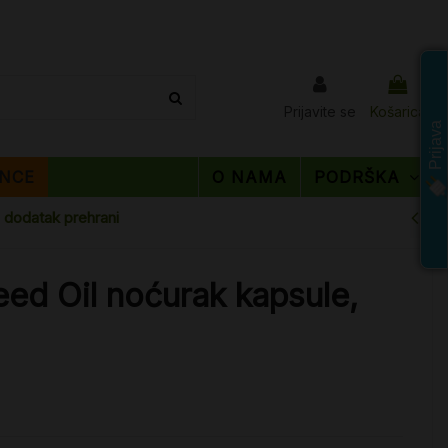
Prijavite se
Košarica
Prijava
NCE
O NAMA
PODRŠKA
 dodatak prehrani
ed Oil noćurak kapsule,