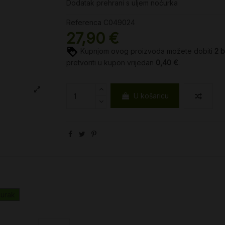
Dodatak prehrani s uljem noćurka
Referenca
C049024
27,90 €
Kupnjom ovog proizvoda možete dobiti
2
b
pretvoriti u kupon vrijedan
0,40 €
.
U košaricu
urak