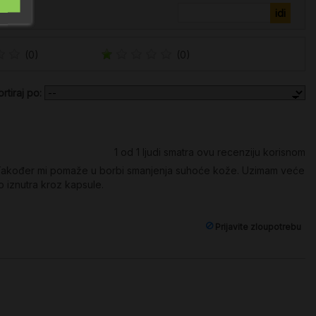
(0)
(0)
ortiraj po:
1
od
1
ljudi smatra ovu recenziju korisnom
 Također mi pomaže u borbi smanjenja suhoće kože. Uzimam veće
iznutra kroz kapsule.
Prijavite zloupotrebu