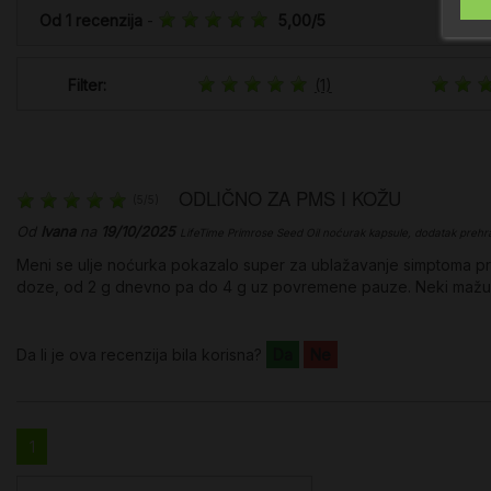
Od
1
recenzija
-
5,00
/
5
Filter:
(1)
ODLIČNO ZA PMS I KOŽU
(
5
/
5
)
Od
Ivana
na
19/10/2025
LifeTime Primrose Seed Oil noćurak kapsule, dodatak prehr
Meni se ulje noćurka pokazalo super za ublažavanje simptoma p
doze, od 2 g dnevno pa do 4 g uz povremene pauze. Neki mažu n
Da li je ova recenzija bila korisna?
Da
Ne
1