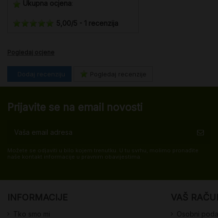
Ukupna ocjena
:
5,00
/
5
-
1
recenzija
Pogledaj ocjene
Dodaj recenziju
Pogledaj recenzije
Prijavite se na email novosti
Možete se odjaviti u bilo kojem trenutku. U tu svrhu, molimo pronađite
naše kontakt informacije u pravnim obavijestima.
INFORMACIJE
VAŠ RAČU
Tko smo mi
Osobni poda