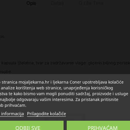
Opis
Detalji
O Life Time
s.:
 kapsula (želatina, tvar za zadržavanje vlage: glicerin biljnog porije
 osobe
stranica mojaljekarna.hr i ljekarna Coner upotrebljava kolačiće
 analize korištenja web stranice, unaprjeđenja korisničkog
stva te kako bismo vam mogli ponuditi sadržaj, proizvode i usluge
 najbolje odgovaraju vašim interesima. Za pristanak pritisnite
b prihvaćam.
 informacija
Prilagodite kolačiće
Napišite recenziju
ODBIJ SVE
PRIHVAĆAM