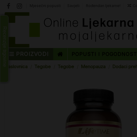
Mjesečni popusti
Savjeti
Rođendan ljekarne!
Co
Recenzije trgovine
PROIZVODI
POPUSTI I POGODNOS
Naslovnica
Tegobe
Tegobe
Menopauza
Dodaci pre