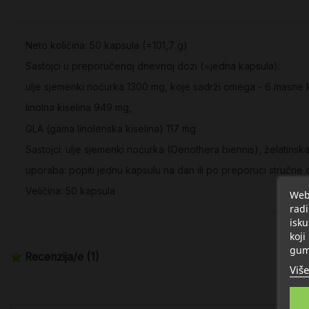
Neto količina: 50 kapsula (=101,7 g)
Sastojci u preporučenoj dnevnoj dozi (=jedna kapsula):
ulje sjemenki noćurka 1300 mg, koje sadrži omega - 6 masne ki
linolna kiselina 949 mg,
GLA (gama linolenska kiselina) 117 mg
Sastojci: ulje sjemenki noćurka (Oenothera biennis), želatinska
uporaba: popiti jednu kapsulu na dan ili po preporuci stručne
Veličina: 50 kapsula
Web 
radi
isku
koji
gum
Recenzija/e
(1)
Više