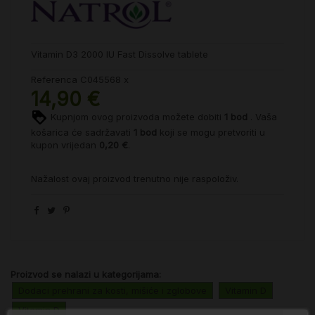
Vitamin D3 2000 IU Fast Dissolve tablete
Referenca
C045568 x
14,90 €
Kupnjom ovog proizvoda možete dobiti
1
bod
. Vaša
košarica će sadržavati
1
bod
koji se mogu pretvoriti u
kupon vrijedan
0,20 €
.
Nažalost ovaj proizvod trenutno nije raspoloživ.
Proizvod se nalazi u kategorijama:
Dodaci prehrani za kosti, mišiće i zglobove
Vitamin D
Vitamin D