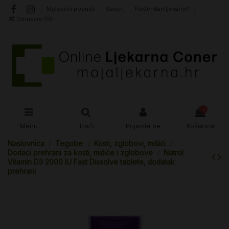
Mjesečni popusti
Savjeti
Rođendan ljekarne!
Compare (
0
)
0
Menu
Traži
Prijavite se
Košarica
Naslovnica
Tegobe
Kosti, zglobovi, mišići
Dodaci prehrani za kosti, mišiće i zglobove
Natrol
Vitamin D3 2000 IU Fast Dissolve tablete, dodatak
prehrani