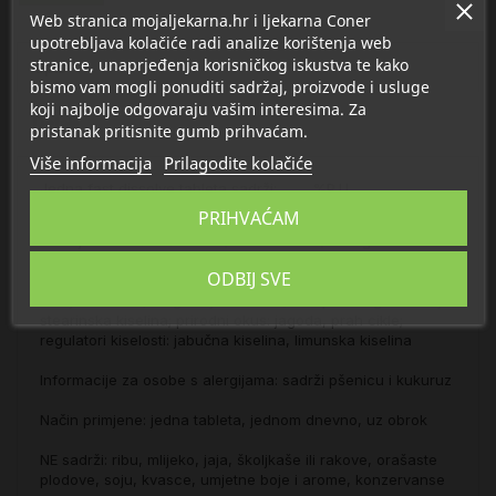
Web stranica mojaljekarna.hr i ljekarna Coner
upotrebljava kolačiće radi analize korištenja web
stranice, unaprjeđenja korisničkog iskustva te kako
Opis
bismo vam mogli ponuditi sadržaj, proizvode i usluge
koji najbolje odgovaraju vašim interesima. Za
Detalji
pristanak pritisnite gumb prihvaćam.
Više informacija
Prilagodite kolačiće
Jedna fast dissolve tableta sadrži: %P.U.
Vitamin D3 (kolekalciferol) 50 mcg (2.000 I.U.) 1000
PRIHVAĆAM
Sastojci: zaslađivač: ksilitol; malodekstrin; emulgator:
celulozna guma; stabilizator: polivinilpirolidon; zgušnjivač:
ODBIJ SVE
modificirani škrob; kolekalciferol; tvari protiv zgrudnjavanja:
silicijev dioksid, magnezijev stearat; tvar protiv zgrušavanja:
stearinska kiselina; prirodni okus: jagoda, prah cikle;
regulatori kiselosti: jabučna kiselina, limunska kiselina
Informacije za osobe s alergijama: sadrži pšenicu i kukuruz
Način primjene: jedna tableta, jednom dnevno, uz obrok
NE sadrži: ribu, mlijeko, jaja, školjkaše ili rakove, orašaste
plodove, soju, kvasce, umjetne boje i arome, konzervanse