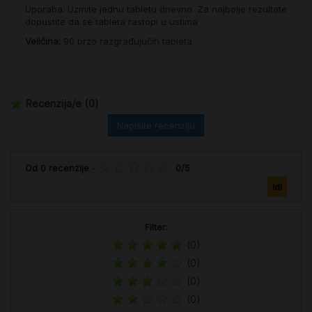
Uporaba: Uzmite jednu tabletu dnevno. Za najbolje rezultate
dopustite da se tableta rastopi u ustima
Veličina:
90 brzo razgrađujučih tableta
Recenzija/e
(0)
Napišite recenziju
Od
0
recenzije
-
0
/
5
Filter:
(0)
(0)
(0)
(0)