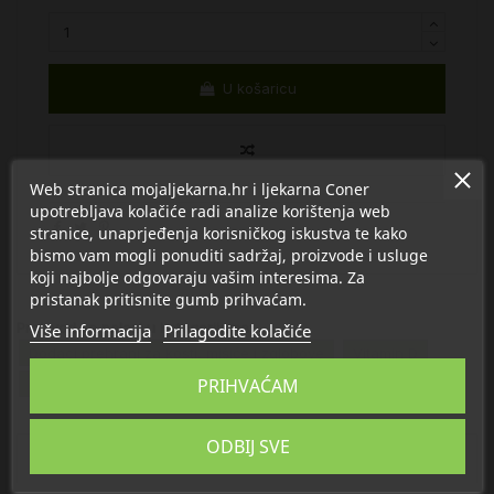
U košaricu
Web stranica mojaljekarna.hr i ljekarna Coner
upotrebljava kolačiće radi analize korištenja web
stranice, unaprjeđenja korisničkog iskustva te kako
bismo vam mogli ponuditi sadržaj, proizvode i usluge
koji najbolje odgovaraju vašim interesima. Za
pristanak pritisnite gumb prihvaćam.
Proizvod se nalazi u kategorijama:
Više informacija
Prilagodite kolačiće
Dodaci prehrani za kosti, mišiće i zglobove
Vitamin D
PRIHVAĆAM
Kalcij
Vitamin D
Kalcij
Natural Wealth
ODBIJ SVE
Opis