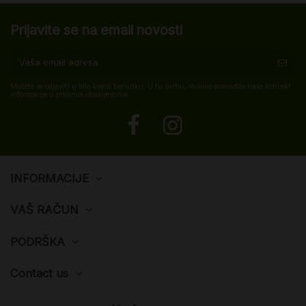
Prijavite se na email novosti
Možete se odjaviti u bilo kojem trenutku. U tu svrhu, molimo pronađite naše kontakt
informacije u pravnim obavijestima.
INFORMACIJE
VAŠ RAČUN
PODRŠKA
Contact us