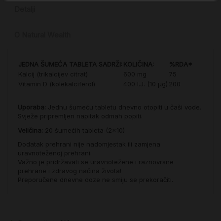
Detalji
O Natural Wealth
JEDNA ŠUMEĆA TABLETA SADRŽI:
KOLIČINA:
%RDA*
Kalcij (trikalcijev citrat)
600 mg
75
Vitamin D (kolekalciferol)
400 I.J. (10 µg)
200
Uporaba:
Jednu šumeću tabletu dnevno otopiti u čaši vode.
Svježe pripremljen napitak odmah popiti.
Veličina:
20 šumećih tableta (2x10)
Dodatak prehrani nije nadomjestak ili zamjena
uravnoteženoj prehrani.
Važno je pridržavati se uravnotežene i raznovrsne
prehrane i zdravog načina života!
Preporučene dnevne doze ne smiju se prekoračiti.