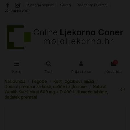
Mjesečni popusti
Savjeti
Rođendan ljekarne!
Compare (
0
)
0
Menu
Traži
Prijavite se
Košarica
Naslovnica
Tegobe
Kosti, zglobovi, mišići
Dodaci prehrani za kosti, mišiće i zglobove
Natural
Wealth Kalcij citrat 600 mg + D 400 i.j. šumeće tablete,
dodatak prehrani