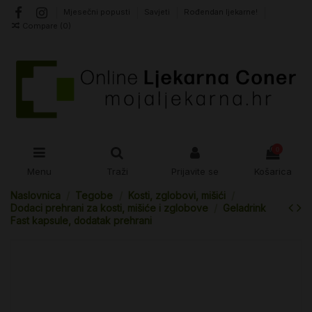
Mjesečni popusti
Savjeti
Rođendan ljekarne!
Compare (
0
)
0
Menu
Traži
Prijavite se
Košarica
Naslovnica
Tegobe
Kosti, zglobovi, mišići
Dodaci prehrani za kosti, mišiće i zglobove
Geladrink
Fast kapsule, dodatak prehrani