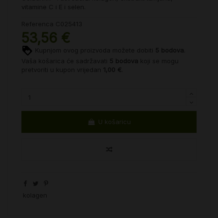
vitamine C i E i selen.
Referenca
C025413
53,56 €
Kupnjom ovog proizvoda možete dobiti
5
bodova
.
Vaša košarica će sadržavati
5
bodova
koji se mogu
pretvoriti u kupon vrijedan
1,00 €
.
U košaricu
kolagen