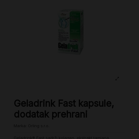
Geladrink Fast kapsule,
dodatak prehrani
Marka:
Orling s.r.o.
Geladrink
®
Fast sadrži kolagen, ekstrakt tamjana,