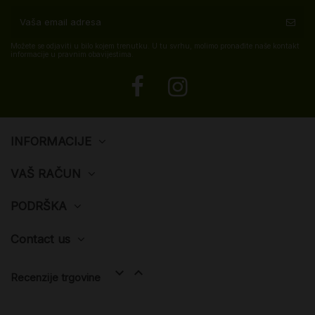
Možete se odjaviti u bilo kojem trenutku. U tu svrhu, molimo pronađite naše kontakt
informacije u pravnim obavijestima.
INFORMACIJE
VAŠ RAČUN
PODRŠKA
Contact us


Recenzije trgovine