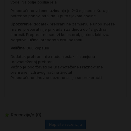
vode. Najbolje poslije jela.
Preporučeno vrijeme uzimanja je 2-3 mjeseca. Kuru je
potrebno ponavljati 2 do 3 puta tijekom godine.
Upozorenje:
dodatak prehrani ne zamjenjuje unos svježe
hrane. preparat nije prikladan za djecu do 12 godina
starosti. Preparat ne sadrži kolesterol, gluten, laktozu.
Negativni učinci preparata nisu poznati.
Veličina:
360 kapsula
Dodatak prehrani nije nadomjestak ili zamjena
uravnoteženoj prehrani.
Važno je pridržavati se uravnotežene i raznovrsne
prehrane i zdravog načina života!
Preporučene dnevne doze ne smiju se prekoračiti.
Recenzija/e
(0)
Napišite recenziju