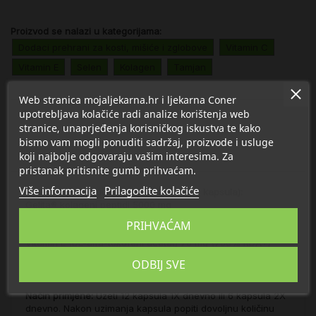
Proizvod se nalazi u kategorijama:
Dodaci prehrani za kosti, mišiće i zglobove
Vitamin C
Vitamin E
Selen
Kolagen
Tamjan
Web stranica mojaljekarna.hr i ljekarna Coner
upotrebljava kolačiće radi analize korištenja web
Opis
stranice, unaprjeđenja korisničkog iskustva te kako
bismo vam mogli ponuditi sadržaj, proizvode i usluge
Detalji
koji najbolje odgovaraju vašim interesima. Za
pristanak pritisnite gumb prihvaćam.
Više informacija
Prilagodite kolačiće
Sastav u preporučenoj dnevnoj dozi (12 kapsula):
Gelita
® kolageni peptidi 5000 mg
Ekstrakt tamjana (Boswellia Serrata) 900 mg
PRIHVAĆAM
Vitamin C (L-askoribinska kiselina) 100 mg (167% RDA*)
Vitamin E (DL-alfa-tokoferil acetat) 70 mg (700% RDA*)
Selen (selenometionin) 70 mcg (140% RDA*)
ODBIJ SVE
*RDA = preporučena dnevna doza
Način primjene:
Uzeti 12 kapsula 1X dnevno ili 6 kapsula 2X
dnevno. Nakon uzimanja kapsula popiti dovoljnu količinu