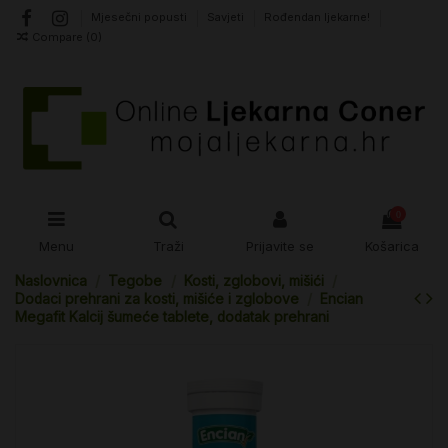
Mjesečni popusti
Savjeti
Rođendan ljekarne!
Compare (
0
)
0
Menu
Traži
Prijavite se
Košarica
Naslovnica
Tegobe
Kosti, zglobovi, mišići
Dodaci prehrani za kosti, mišiće i zglobove
Encian
Megafit Kalcij šumeće tablete, dodatak prehrani