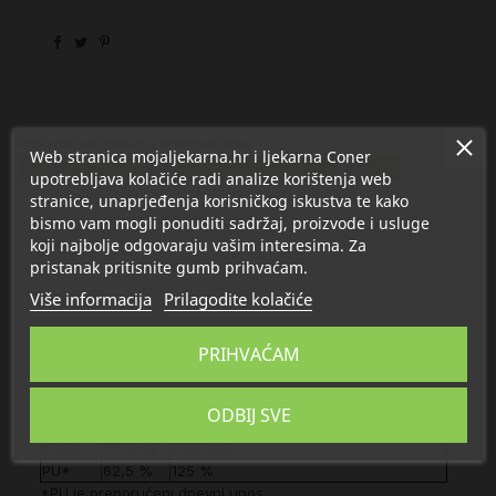
Proizvod se nalazi u kategorijama:
Web stranica mojaljekarna.hr i ljekarna Coner
Dodaci prehrani za kosti, mišiće i zglobove
Kalcij
upotrebljava kolačiće radi analize korištenja web
stranice, unaprjeđenja korisničkog iskustva te kako
bismo vam mogli ponuditi sadržaj, proizvode i usluge
Opis
koji najbolje odgovaraju vašim interesima. Za
pristanak pritisnite gumb prihvaćam.
Više informacija
Prilagodite kolačiće
Detalji
PRIHVAĆAM
O Encian
ODBIJ SVE
Sastojci:
u 1 tableti
u 2 tablete (preporučena dnevna doza)
Kalcij
500 mg
1000 mg
PU*
62,5 %
125 %
*PU je preporučeni dnevni unos