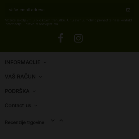
Možete se odjaviti u bilo kojem trenutku. U tu svrhu, molimo pronađite naše kontakt
informacije u pravnim obavijestima.
INFORMACIJE
VAŠ RAČUN
PODRŠKA
Contact us


Recenzije trgovine