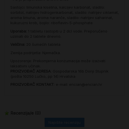
Sastojci:
limunska kiselina, kalcijev karbonat, sladilo:
sorbitol, natrijev hidrogenkarbonat, sladilo: natrijev ciklamat,
aroma limuna, aroma naranče, sladilo:
natrijev saharinat,
kukuruzni krob, bojilo: riboflavin-5-phosphate
Uporaba:
1 tabletu rastopiti u 2 dcl vode. Preporučeno
uzimati do 2 tablete dnevno.
Veličina:
20 šumećih tableta
Zemlja podrijetla: Njemačka.
Upozorenje: Prekomjerna konzumacija može izazvati
laksativni učinak.
PROIZVOĐAČ ADRESA
: Gospodarska 16b Donji Stupnik
(pošta 10250 Lučko, pp 14) Hrvatska
PROIZVOĐAČ KONTAKT
: e-mail: encian@encian.hr
Recenzija/e
(0)
Napišite recenziju