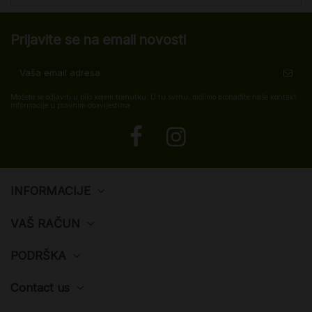
Prijavite se na email novosti
Možete se odjaviti u bilo kojem trenutku. U tu svrhu, molimo pronađite naše kontakt
informacije u pravnim obavijestima.
INFORMACIJE
VAŠ RAČUN
PODRŠKA
Contact us