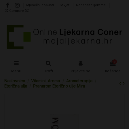
Mjesečni popusti
Savjeti
Rođendan ljekarne!
Compare (
0
)
0
Menu
Traži
Prijavite se
Košarica
Naslovnica
Vitamini, Aroma
Aromaterapija
Eterična ulja
Pranarom Eterično ulje Mira