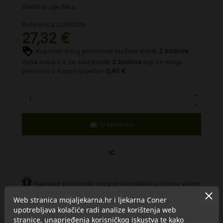
Eterično ulje Mira.
Referenca
C060309
27,32 €
Kupnjom ovog proizvoda možete dobiti
2
bodova
.
Vaša košarica će sadržavati
2
bodova
koji se mogu
pretvoriti u kupon vrijedan
0,40 €
.
U košaricu
Kupnjom proizvoda ovog proizvođača u iznosu višem
od
35.00€
dobivate na poklon
Pranarom Aromapic sprej
Web stranica mojaljekarna.hr i ljekarna Coner
protiv komaraca za prostor i odjeću 75 ml POKLON uz
upotrebljava kolačiće radi analize korištenja web
Pranarom iznad 35€
stranice, unaprjeđenja korisničkog iskustva te kako