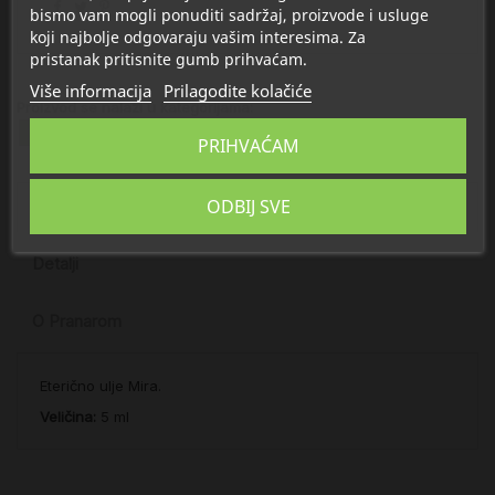
bismo vam mogli ponuditi sadržaj, proizvode i usluge
koji najbolje odgovaraju vašim interesima. Za
pristanak pritisnite gumb prihvaćam.
Više informacija
Prilagodite kolačiće
Proizvod se nalazi u kategorijama:
Eterična ulja
PRIHVAĆAM
ODBIJ SVE
Opis
Detalji
O Pranarom
Eterično ulje Mira.
Veličina:
5 ml