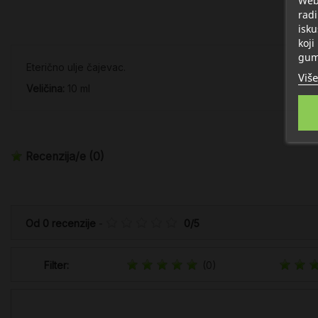
radi
isku
koji
gum
Eterično ulje čajevac.
Više
Veličina:
10 ml
Recenzija/e
(0)
Od
0
recenzije
-
0
/
5
Filter:
(0)