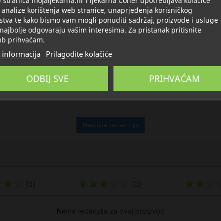
 analize korištenja web stranice, unaprjeđenja korisničkog
Opis
Detalji
O Aromara
stva te kako bismo vam mogli ponuditi sadržaj, proizvode i usluge
 najbolje odgovaraju vašim interesima. Za pristanak pritisnite
b prihvaćam.
 informacija
Prilagodite kolačiće
ODBIJ SVE
PRIHVAĆAM
Napišite recenziju
(0)
(0)
Nema recenzija za ovaj proizvod