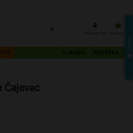
Prijavite se
Košarica
Prijava
NCE
O NAMA
PODRŠKA
e Čajevac