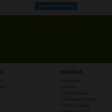
Prvi napišite recenziju
N
PODRŠKA
ci
Kako kupiti
udžbi
Dostava
Načini plaćanja
Reklamacije i povrati
Uvjeti korištenja
Politika kolačića