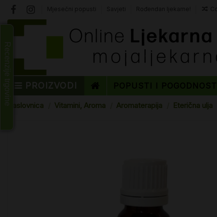
Mjesečni popusti
Savjeti
Rođendan ljekarne!
Co
Recenzije trgovine
PROIZVODI
POPUSTI I POGODNOS
Naslovnica
Vitamini, Aroma
Aromaterapija
Eterična ulja