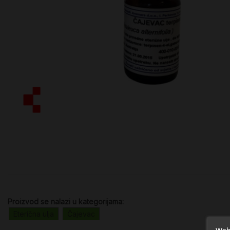
Proizvod se nalazi u kategorijama:
Eterična ulja
Čajevac
Web 