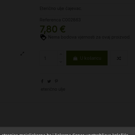
Eterično ulje čajevac.
Referenca
C002863
7,80 €
Nema bodova vjernosti za ovaj proizvod.
U košaricu
eterično ulje
stranica mojaljekarna.hr i ljekarna Coner upotrebljava kolačiće