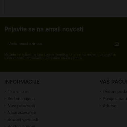
Prijavite se na email novosti
Možete se odjaviti u bilo kojem trenutku. U tu svrhu, molimo pronađite
naše kontakt informacije u pravnim obavijestima.
INFORMACIJE
VAŠ RAČU
Tko smo mi
Osobni poda
Snižena cijena
Povijest nar
Novi proizvodi
Adrese
Najprodavanije
Bodovi vjernosti
Poklon bonovi