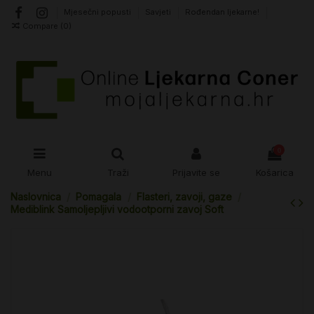
Mjesečni popusti
Savjeti
Rođendan ljekarne!
Compare (
0
)
0
Menu
Traži
Prijavite se
Košarica
Naslovnica
Pomagala
Flasteri, zavoji, gaze
Mediblink Samoljepljivi vodootporni zavoj Soft