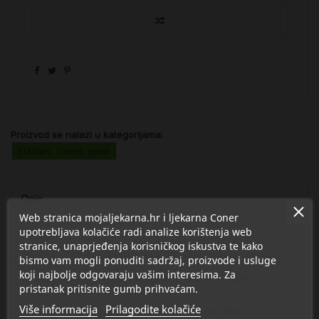
Proizvod se nalazi u kategorijama:
Flasteri, zavoji, gaze
Opis
Web stranica mojaljekarna.hr i ljekarna Coner
upotrebljava kolačiće radi analize korištenja web
Detalji
stranice, unaprjeđenja korisničkog iskustva te kako
bismo vam mogli ponuditi sadržaj, proizvode i usluge
koji najbolje odgovaraju vašim interesima. Za
• služi za zaštitu rana, porezotina, žuljeva i drugih
pristanak pritisnite gumb prihvaćam.
oštećenja kože od vode i udaraca
Više informacija
Prilagodite kolačiće
• samoljepljiv; ne lijepi se za kožu, ranu niti dlake