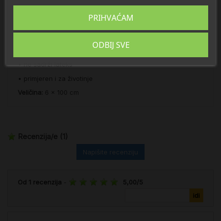
• mekan i elastičan – omogućava nesmetano gibanje
PRIHVAĆAM
• prozračan
• velike upojne moći eksudata iz rane
ODBIJ SVE
• podpuno vodootporan
• ne sadrži lateks
• primjeren i za životinje
Veličina:
6 x 100 cm
Recenzija/e
(1)
Napišite recenziju
Od
1
recenzija
-
5,00
/
5