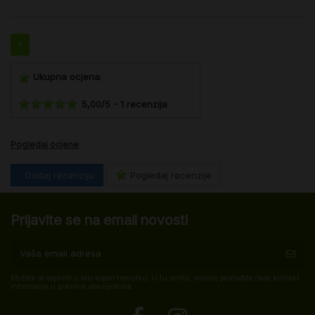
1
Ukupna ocjena
:
5,00
/
5
-
1
recenzija
Pogledaj ocjene
Dodaj recenziju
Pogledaj recenzije
Prijavite se na email novosti
Možete se odjaviti u bilo kojem trenutku. U tu svrhu, molimo pronađite naše kontakt
informacije u pravnim obavijestima.