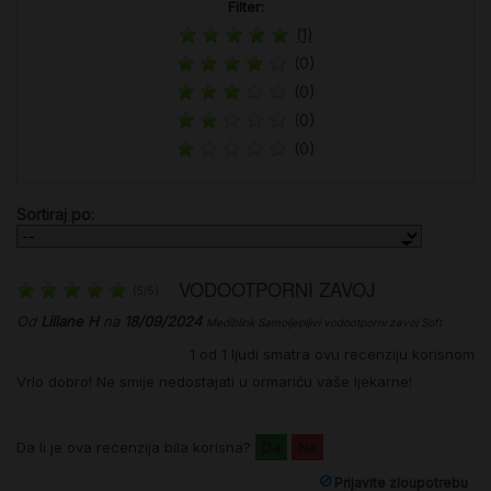
Filter:
(1)
(0)
(0)
(0)
(0)
Sortiraj po:
VODOOTPORNI ZAVOJ
(
5
/
5
)
Od
Liliane H
na
18/09/2024
Mediblink Samoljepljivi vodootporni zavoj Soft
1
od
1
ljudi smatra ovu recenziju korisnom
Vrlo dobro! Ne smije nedostajati u ormariću vaše ljekarne!
Da li je ova recenzija bila korisna?
Da
Ne
Prijavite zloupotrebu