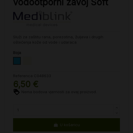
vodootporni zavoj Soft
Služi za zaštitu rana, porezotina, žuljeva i drugih
oštećenja kože od vode i udaraca
Boja
Plava
Bež
Referenca
C048633
6,50 €
Nema bodova vjernosti za ovaj proizvod.
U košaricu