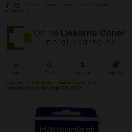
Mjesečni popusti
Savjeti
Rođendan ljekarne!
Compare (
0
)
0
Menu
Traži
Prijavite se
Košarica
Naslovnica
Pomagala
Flasteri, zavoji, gaze
Hansaplast Flaster Universal 10/2 45905