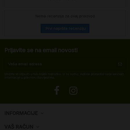
Nema recenzija za ovaj proizvod
Prvi napišite recenziju
Prijavite se na email novosti
Možete se odjaviti u bilo kojem trenutku. U tu svrhu, molimo pronađite naše kontakt
informacije u pravnim obavijestima.
INFORMACIJE
VAŠ RAČUN