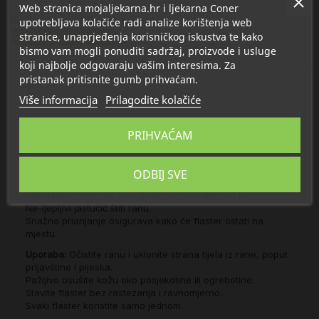
Web stranica mojaljekarna.hr i ljekarna Coner
Proizvod se nalazi u kategorijama:
upotrebljava kolačiće radi analize korištenja web
stranice, unaprjeđenja korisničkog iskustva te kako
Flasteri, zavoji, gaze
bismo vam mogli ponuditi sadržaj, proizvode i usluge
koji najbolje odgovaraju vašim interesima. Za
pristanak pritisnite gumb prihvaćam.
Opis
Više informacija
Prilagodite kolačiće
Detalji
PRIHVAĆAM
Hansaplast Universal plastični flasteri pogodni su za
ODBIJ SVE
pokrivanje svih vrsta manjih rana.
Materijal omogućuje koži disanje i vodootporan je.
Ne-ljepljivi jastučić štiti ranu.
Snažno prianjanje osigurava kako će flaster ostati na
mjestu.
Uporaba:
Očistite ranu i uklonite strana tijela iz rane, poput
prljavštine i pijeska.
Pažljivo osušite kožu oko posjekotine ili ogrebotine.
Stavite flaster bez rastezanja i ravnomjerno.
Svaki flaster koristite samo jednom.