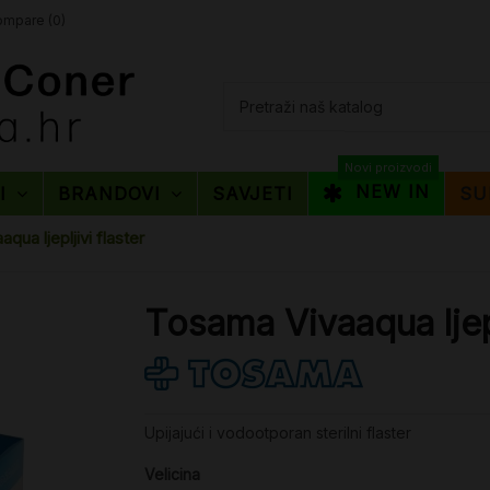
mpare (
0
)
Novi proizvodi
NEW IN
TI
BRANDOVI
SAVJETI
SU
qua ljepljivi flaster
Tosama Vivaaqua ljepl
Upijajući i vodootporan sterilni flaster
Velicina