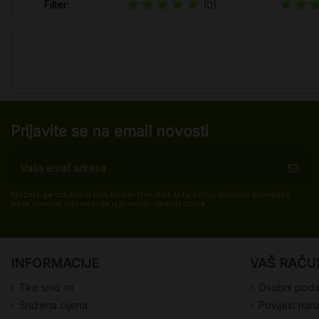
Filter:
(0)
Prijavite se na email novosti
Možete se odjaviti u bilo kojem trenutku. U tu svrhu, molimo pronađite
naše kontakt informacije u pravnim obavijestima.
INFORMACIJE
VAŠ RAČU
Tko smo mi
Osobni poda
Snižena cijena
Povijest nar