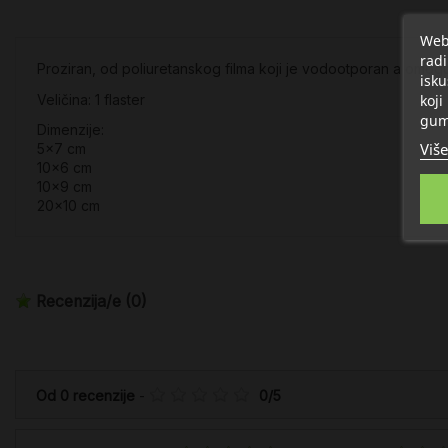
Web 
radi
Proziran, od poliuretanskog filma koji je vodootporan a omog
isku
koji
Veličina: 1 flaster
gum
Dimenzije:
Više
5x7 cm
10x6 cm
10x9 cm
20x10 cm
Recenzija/e
(0)
Od
0
recenzije
-
0
/
5