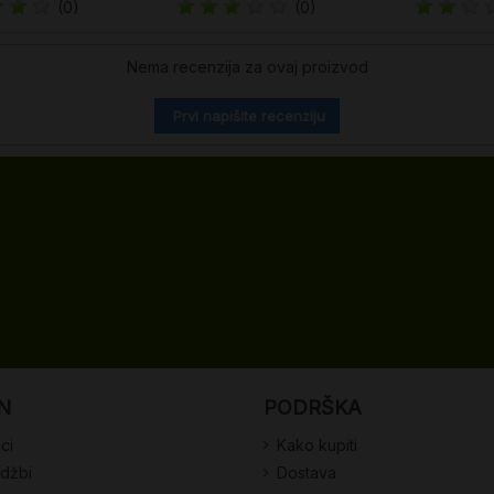
(0)
(0)
Nema recenzija za ovaj proizvod
Prvi napišite recenziju
N
PODRŠKA
ci
Kako kupiti
udžbi
Dostava