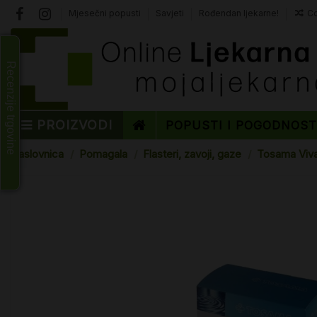
Mjesečni popusti
Savjeti
Rođendan ljekarne!
Co
Recenzije trgovine
PROIZVODI
POPUSTI I POGODNOS
Naslovnica
Pomagala
Flasteri, zavoji, gaze
Tosama Vivaa