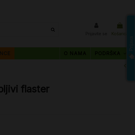
Prijavite se
Košarica
Prijava
NCE
O NAMA
PODRŠKA
jivi flaster