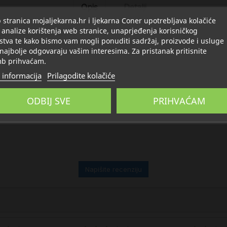
Opis
Detalji
stranica mojaljekarna.hr i ljekarna Coner upotrebljava kolačiće
 analize korištenja web stranice, unaprjeđenja korisničkog
ućava disanje kože.
stva te kako bismo vam mogli ponuditi sadržaj, proizvode i usluge
 najbolje odgovaraju vašim interesima. Za pristanak pritisnite
b prihvaćam.
 informacija
Prilagodite kolačiće
ODBIJ SVE
PRIHVAĆAM
Napišite recenziju