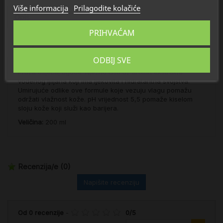
Više informacija
Prilagodite kolačiće
Opis
PRIHVAĆAM
Detalji
ODBIJ SVE
Pruža osjećaj ugode. Nježno čisti uz aromu ekstrakta
vodenog ljiljana koji ima ljekovita i hidratantna svojstva.
Umirujuće odlike ove formule koje vezuju vlagu pomažu
održati vlažnost kože. pH vrijednost 5,5 pomaže kiselom
sloju kože koji služi kao barijera.
Veličina:
200 ml
Recenzija/e
(0)
Napišite recenziju
Od
0
recenzije
-
0
/
5