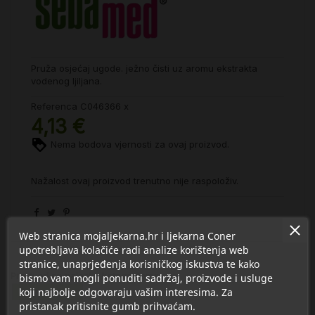
Pruža osjećaj ugode. ježno čisti uz aromu ekstrakta
vodenog ljiljana.
Referenca
C046366 x
4,13 €
Nema bodova vjernosti za ovaj proizvod.
Nažalost ovaj proizvod trenutno nije raspoloživ.
Web stranica mojaljekarna.hr i ljekarna Coner
upotrebljava kolačiće radi analize korištenja web
stranice, unaprjeđenja korisničkog iskustva te kako
Proizvod se nalazi u kategorijama:
bismo vam mogli ponuditi sadržaj, proizvode i usluge
koji najbolje odgovaraju vašim interesima. Za
Higijena tijela
pristanak pritisnite gumb prihvaćam.