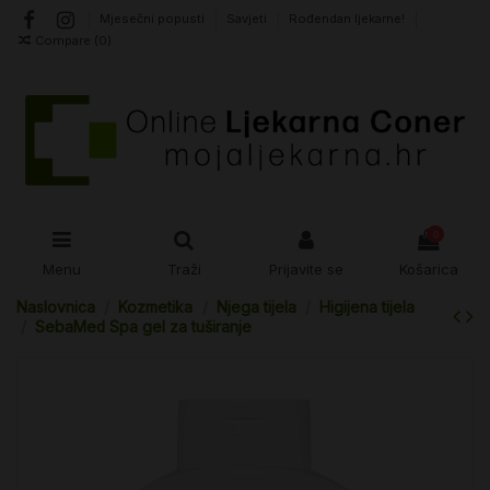
Mjesečni popusti
Savjeti
Rođendan ljekarne!
Compare (
0
)
0
Menu
Traži
Prijavite se
Košarica
Naslovnica
Kozmetika
Njega tijela
Higijena tijela
SebaMed Spa gel za tuširanje