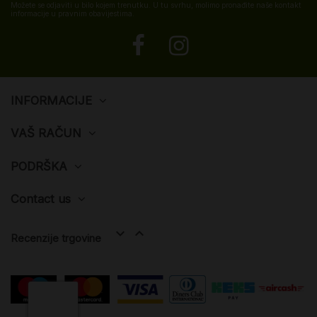
Možete se odjaviti u bilo kojem trenutku. U tu svrhu, molimo pronađite naše kontakt
informacije u pravnim obavijestima.
INFORMACIJE
VAŠ RAČUN
PODRŠKA
Contact us


Recenzije trgovine