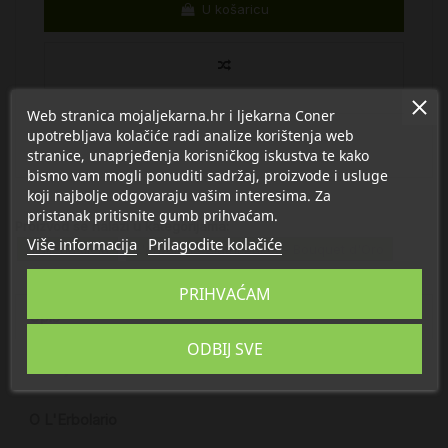
U košaricu
Web stranica mojaljekarna.hr i ljekarna Coner
upotrebljava kolačiće radi analize korištenja web
stranice, unaprjeđenja korisničkog iskustva te kako
bismo vam mogli ponuditi sadržaj, proizvode i usluge
koji najbolje odgovaraju vašim interesima. Za
pristanak pritisnite gumb prihvaćam.
Proizvod se nalazi u kategorijama:
Više informacija
Prilagodite kolačiće
Higijena tijela
L'erbolario Zlatni buket - Bouquet d'Oro
PRIHVAĆAM
Opis
ODBIJ SVE
Detalji
O L'Erbolario