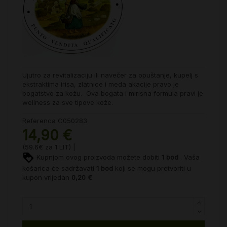
Ujutro za revitalizaciju ili navečer za opuštanje, kupelj s
ekstraktima irisa, zlatnice i meda akacije pravo je
bogatstvo za kožu. Ova bogata i mirisna formula pravi je
wellness za sve tipove kože.
Referenca
C050283
14,90 €
(59.6€ za 1 LIT) |
Kupnjom ovog proizvoda možete dobiti
1
bod
. Vaša
košarica će sadržavati
1
bod
koji se mogu pretvoriti u
kupon vrijedan
0,20 €
.