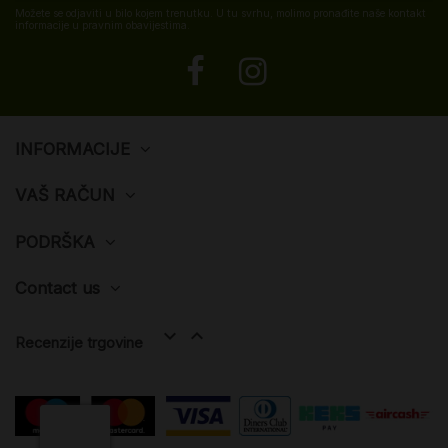
Možete se odjaviti u bilo kojem trenutku. U tu svrhu, molimo pronađite naše kontakt
informacije u pravnim obavijestima.
INFORMACIJE
VAŠ RAČUN
PODRŠKA
Contact us


Recenzije trgovine