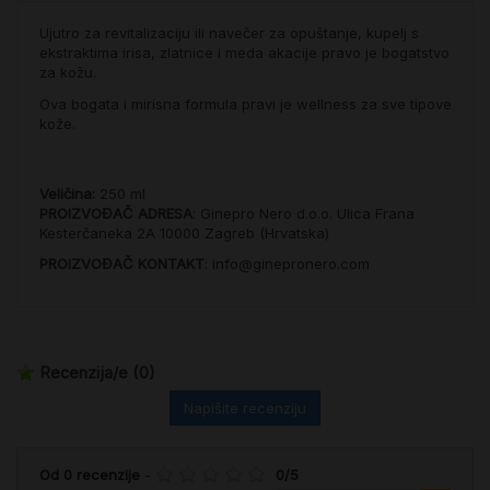
Ujutro za revitalizaciju ili navečer za opuštanje, kupelj s
ekstraktima irisa, zlatnice i meda akacije pravo je bogatstvo
za kožu.
Ova bogata i mirisna formula pravi je wellness za sve tipove
kože.
Veličina:
250 ml
PROIZVOĐAČ ADRESA
: Ginepro Nero d.o.o. Ulica Frana
Kesterčaneka 2A 10000 Zagreb (Hrvatska)
PROIZVOĐAČ KONTAKT
: info@ginepronero.com
Recenzija/e
(0)
Napišite recenziju
Od
0
recenzije
-
0
/
5