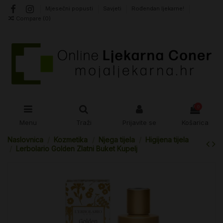
Mjesečni popusti
Savjeti
Rođendan ljekarne!
Compare (
0
)
0
Menu
Traži
Prijavite se
Košarica
Naslovnica
Kozmetika
Njega tijela
Higijena tijela
Lerbolario Golden Zlatni Buket Kupelj