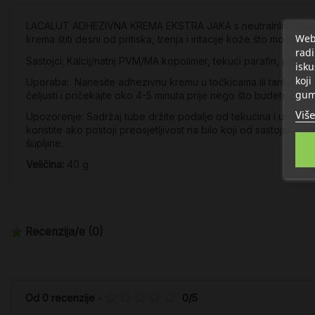
LACALUT ADHEZIVNA KREMA EKSTRA JAKA s neutralnIm okusom š
Web 
krema štiti desni od pritiska, trenja i iritacije kože što može 
radi
Sastojci: Kalcij/natrij PVM/MA kopolimer, tekući parafin, petrola
isku
koji
Uporaba: Nanesite adhezivnu kremu u točkicama ili tankim tra
gum
čeljusti i pričekajte oko 4-5 minuta prije nego što budete jeli ili p
Više
Upozorenje:
Sadržaj tube držite podalje od tekućina i uvijek 
koristite ako postoji preosjetljivost na bilo koji od sastojaka 
šupljine.
Veličina:
40 g
Recenzija/e
(0)
Od
0
recenzije
-
0
/
5