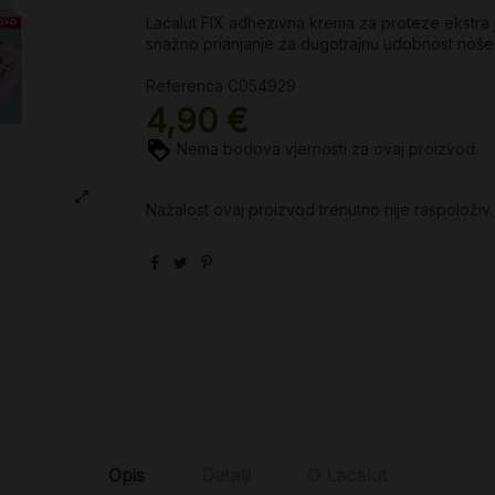
Lacalut FIX adhezivna krema za proteze ekstra j
snažno prianjanje za dugotrajnu udobnost noše
Referenca
C054929
4,90 €
Nema bodova vjernosti za ovaj proizvod.
Nažalost ovaj proizvod trenutno nije raspoloživ.
Opis
Detalji
O Lacalut