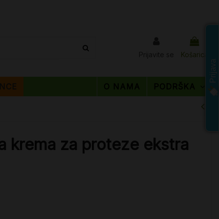
Prijavite se
Košarica
Prijava
NCE
O NAMA
PODRŠKA
a krema za proteze ekstra