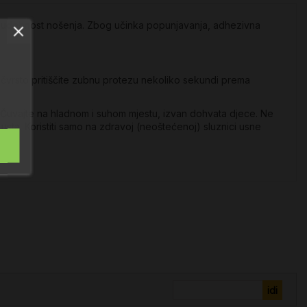
 udobnost nošenja. Zbog učinka popunjavanja, adhezivna
čvrsto pritiščite zubnu protezu nekoliko sekundi prema
u. Čuvajte na hladnom i suhom mjestu, izvan dohvata djece. Ne
 usta. Koristiti samo na zdravoj (neoštećenoj) sluznici usne