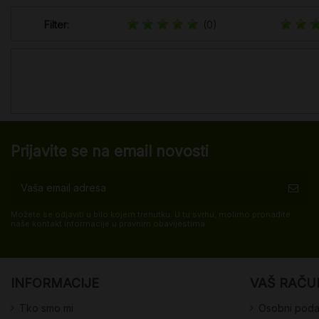
Filter:
(0)
Prijavite se na email novosti
Možete se odjaviti u bilo kojem trenutku. U tu svrhu, molimo pronađite
naše kontakt informacije u pravnim obavijestima.
INFORMACIJE
VAŠ RAČU
Tko smo mi
Osobni poda