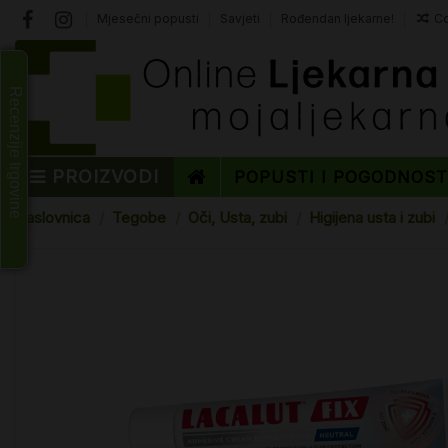
Mjesečni popusti
Savjeti
Rođendan ljekarne!
Co
Recenzije trgovine
PROIZVODI
POPUSTI I POGODNOS
Naslovnica
Tegobe
Oči, Usta, zubi
Higijena usta i zubi