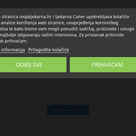
titi zubno meso i nudi izuzetno snažno prianjanje za dugotrajnu
stranica mojaljekarna.hr i ljekarna Coner upotrebljava kolačiće
biti uzrokovano nošenjem proteze.
 analize korištenja web stranice, unaprjeđenja korisničkog
tum, celulozna guma, silicij, tokoferil acetat, CI 14720.
stva te kako bismo vam mogli ponuditi sadržaj, proizvode i usluge
 najbolje odgovaraju vašim interesima. Za pristanak pritisnite
kicama na očišćenu protezu, ne preblizu rubu zubne proteze. Zatim 
b prihvaćam.
ili.
 informacija
Prilagodite kolačiće
držite otvor tube čistim i suhim. Nakon uporabe dobro zatvorite tub
ili nakon isteka roka valjanosti. Ne nanosite adhezivnu kremu izravno u
ODBIJ SVE
PRIHVAĆAM
Napišite recenziju