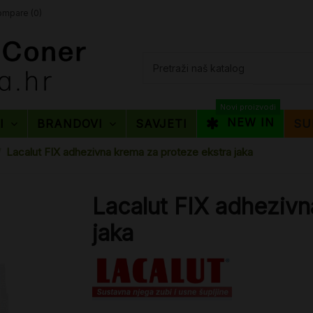
mpare (
0
)
Novi proizvodi
NEW IN
TI
BRANDOVI
SAVJETI
SU
Lacalut FIX adhezivna krema za proteze ekstra jaka
Lacalut FIX adhezivn
jaka