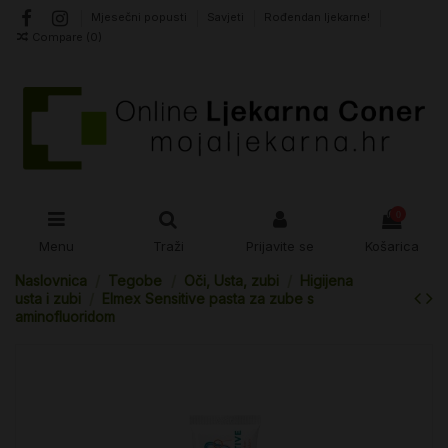
Mjesečni popusti
Savjeti
Rođendan ljekarne!
Compare (
0
)
0
Menu
Traži
Prijavite se
Košarica
Naslovnica
Tegobe
Oči, Usta, zubi
Higijena
usta i zubi
Elmex Sensitive pasta za zube s
aminofluoridom