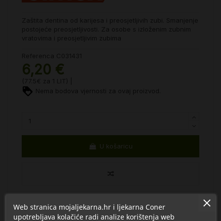
Zaštita dentina od karijesa i preosjetljivih zubi. Smanjenje
postojeće preosjetljivosti. Za osobe s izloženim zubnim
vratovima i preosjetljivim zubima
Referenca
C031431
6,20 €
(77.5€ za 1 LIT) |
Nema bodova vjernosti za ovaj proizvod.
U košaricu
Web stranica mojaljekarna.hr i ljekarna Coner
upotrebljava kolačiće radi analize korištenja web