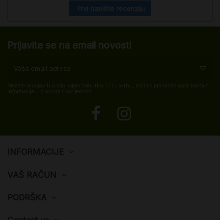
Prvi napišite recenziju
Prijavite se na email novosti
Možete se odjaviti u bilo kojem trenutku. U tu svrhu, molimo pronađite naše kontakt
informacije u pravnim obavijestima.
INFORMACIJE
VAŠ RAČUN
PODRŠKA