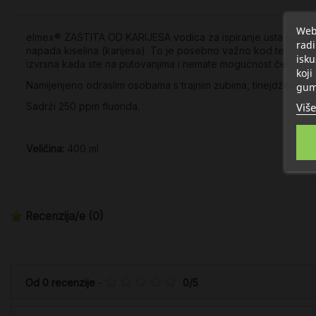
Web 
elmex® ZAŠTITA OD KARIJESA vodica za ispiranje usta osigurava 
radi
napada kiselina (karijesa). To je posebno važno kod teško d
isku
izvrsna kada ste na putovanjima i nemate mogućnost četkanja
koji
Namijenjeno odraslim osobama s trajnim zubima, tinejdžere i dj
gum
Više
Sadrži 250 ppm fluorida.
Veličina:
400 ml
Recenzija/e
(0)
Od
0
recenzije
-
0
/
5