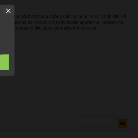
minfluorid stvrdnjava zubnu caklinu te je na taj način štiti od
no je pogodna za osobe s ortodontskim aparatima, mostovima,
usta dokazano štiti zube od nastanka karijesa.