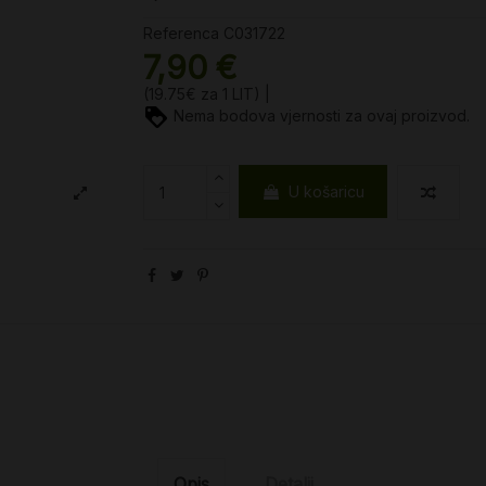
Referenca
C031722
7,90 €
(19.75€ za 1 LIT) |
Nema bodova vjernosti za ovaj proizvod.
U košaricu
Opis
Detalji