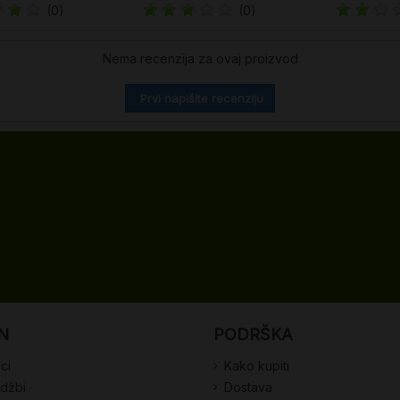
(0)
(0)
Nema recenzija za ovaj proizvod
Prvi napišite recenziju
N
PODRŠKA
ci
Kako kupiti
udžbi
Dostava