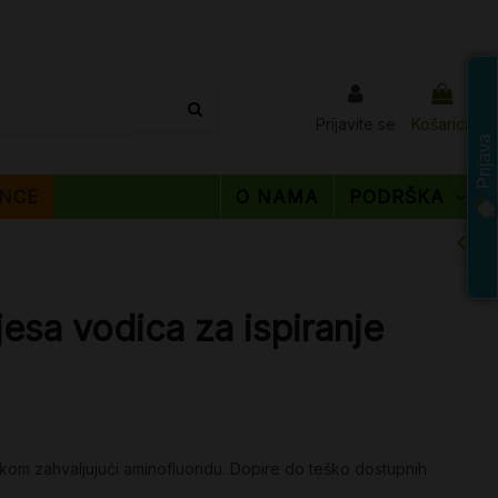
Prijavite se
Košarica
Prijava
NCE
O NAMA
PODRŠKA
jesa vodica za ispiranje
inkom zahvaljujući aminofluoridu. Dopire do teško dostupnih