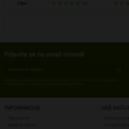
Filter:
(0)
Prijavite se na email novosti
Možete se odjaviti u bilo kojem trenutku. U tu svrhu, molimo pronađite
naše kontakt informacije u pravnim obavijestima.
INFORMACIJE
VAŠ RAČU
Tko smo mi
Osobni poda
Snižena cijena
Povijest nar