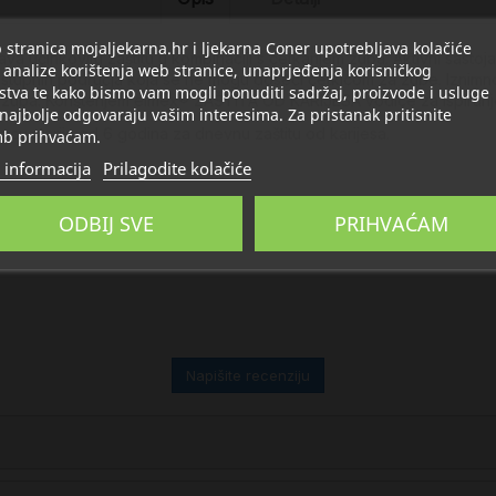
stranica mojaljekarna.hr i ljekarna Coner upotrebljava kolačiće
učinkovitu zaštitu u kombinaciji s četkanjem zuba. Aktivni sastojak a
 analize korištenja web stranice, unaprjeđenja korisničkog
ostupnih područja koja se ne mogu doseći četkicom za zube. Iznim
stva te kako bismo vam mogli ponuditi sadržaj, proizvode i usluge
 zuba. Korištenjem elmex® ZAŠTITA OD KARIJESA vodice za ispiranje 
 najbolje odgovaraju vašim interesima. Za pristanak pritisnite
ecu stariju od 6 godina za dnevnu zaštitu od karijesa.
b prihvaćam.
 informacija
Prilagodite kolačiće
ODBIJ SVE
PRIHVAĆAM
Napišite recenziju