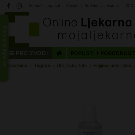
Mjesečni popusti
Savjeti
Rođendan ljekarne!
Co
Recenzije trgovine
PROIZVODI
POPUSTI I POGODNOS
Naslovnica
Tegobe
Oči, Usta, zubi
Higijena usta i zubi