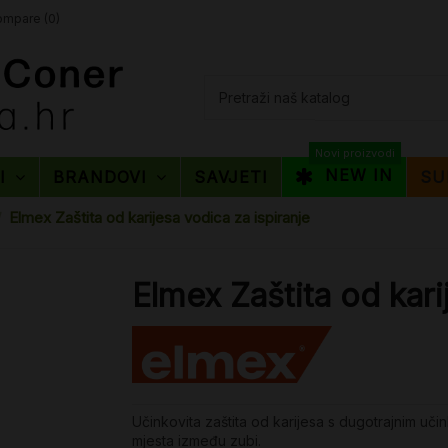
mpare (
0
)
Novi proizvodi
NEW IN
TI
BRANDOVI
SAVJETI
SU
Elmex Zaštita od karijesa vodica za ispiranje
Elmex Zaštita od kari
Učinkovita zaštita od karijesa s dugotrajnim uč
mjesta između zubi.