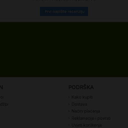
Prvi napišite recenziju
N
PODRŠKA
ci
Kako kupiti
udžbi
Dostava
Načini plaćanja
Reklamacije i povrati
Uvjeti korištenja