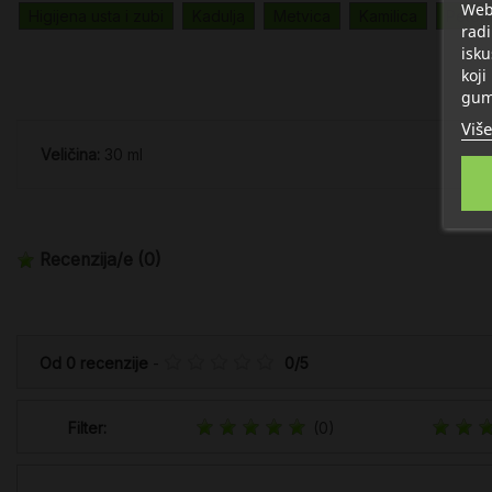
Web 
Higijena usta i zubi
Kadulja
Metvica
Kamilica
Petop
radi
isku
koji
gum
Više
Veličina:
30 ml
Recenzija/e
(0)
Od
0
recenzije
-
0
/
5
Filter:
(0)