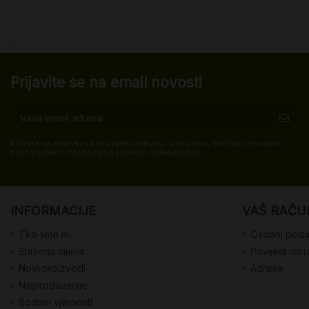
Prijavite se na email novosti
Možete se odjaviti u bilo kojem trenutku. U tu svrhu, molimo pronađite
naše kontakt informacije u pravnim obavijestima.
INFORMACIJE
VAŠ RAČU
Tko smo mi
Osobni poda
Snižena cijena
Povijest nar
Novi proizvodi
Adrese
Najprodavanije
Bodovi vjernosti