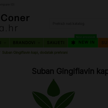
mpare (
0
)
Novi proizvodi
NEW IN
TI
BRANDOVI
SAVJETI
SU
Suban Gingiflavin kapi, dodatak prehrani
Suban Gingiflavin kap