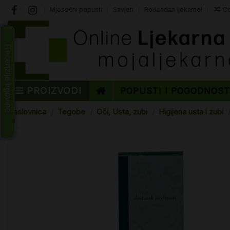
Mjesečni popusti
Savjeti
Rođendan ljekarne!
Co
Recenzije trgovine
PROIZVODI
POPUSTI I POGODNOS
Naslovnica
Tegobe
Oči, Usta, zubi
Higijena usta i zubi