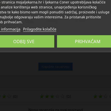
stranica mojaljekarna.hr i ljekarna Coner upotrebljava kolačiće
rsta
 analize korištenja web stranice, unaprjeđenja korisničkog
stva te kako bismo vam mogli ponuditi sadržaj, proizvode i usluge
 najbolje odgovaraju vašim interesima. Za pristanak pritisnite
Opis
Detalji
O Suban
b prihvaćam.
 informacija
Prilagodite kolačiće
ODBIJ SVE
PRIHVAĆAM
Napišite recenziju
(0)
(0)
Nema recenzija za ovaj proizvod