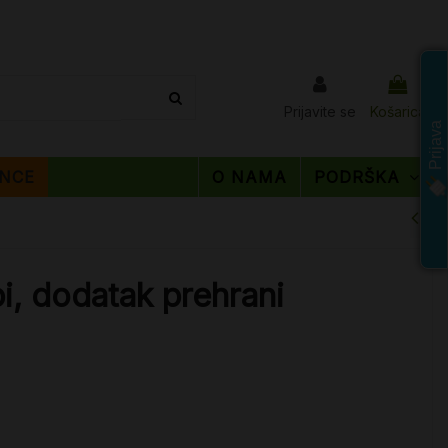
Prijavite se
Košarica
Prijava
NCE
O NAMA
PODRŠKA
i, dodatak prehrani