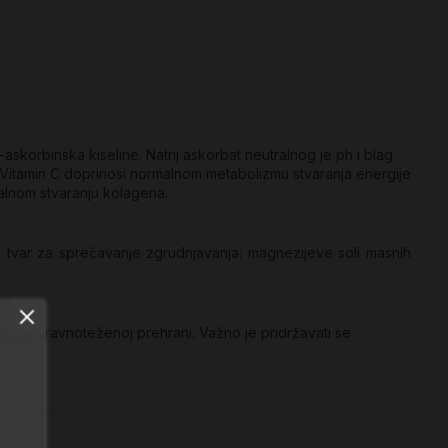
skorbinska kiseline. Natrij askorbat neutralnog je ph i blag
sl. Vitamin C doprinosi normalnom metabolizmu stvaranja energije
malnom stvaranju kolagena.
oza, tvar za sprečavanje zgrudnjavanja: magnezijeve soli masnih
jena uravnoteženoj prehrani. Važno je pridržavati se