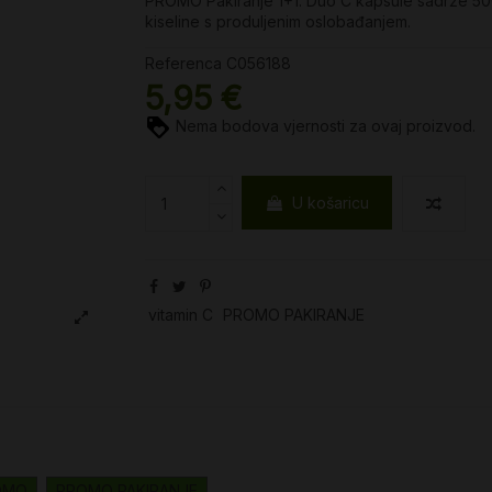
PROMO Pakiranje 1+1. Duo C kapsule sadrže 500 
kiseline s produljenim oslobađanjem.
Referenca
C056188
5,95 €
Nema bodova vjernosti za ovaj proizvod.
U košaricu
vitamin C
PROMO PAKIRANJE
OMO
PROMO PAKIRANJE