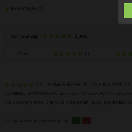
Recenzija/e
(1)
Od
1
recenzija
-
5,00
/
5
Filter:
(1)
HAMAPHARM DUO C 500 KAPSULE
(
5
/
5
)
Od
Katica L
na
17/04/2026
Hamapharm Duo C 500 kapsule PROMO 1+1, dodatak pr
vrlo dobar proizvod. Cjenovno pristupačan, najbolje je što ima p
Da li je ova recenzija bila korisna?
Da
Ne