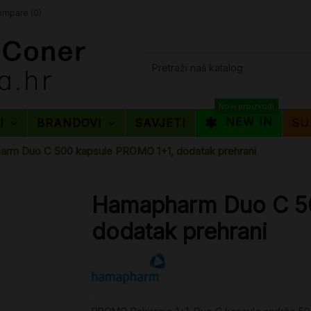
mpare (
0
)
Novi proizvodi
NEW IN
TI
BRANDOVI
SAVJETI
SU
rm Duo C 500 kapsule PROMO 1+1, dodatak prehrani
Hamapharm Duo C 5
dodatak prehrani