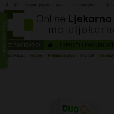
Mjesečni popusti
Savjeti
Rođendan ljekarne!
Co
Recenzije trgovine
PROIZVODI
POPUSTI I POGODNOS
Naslovnica
Tegobe
Prehlada i gripa
Imunitet
Hamapha