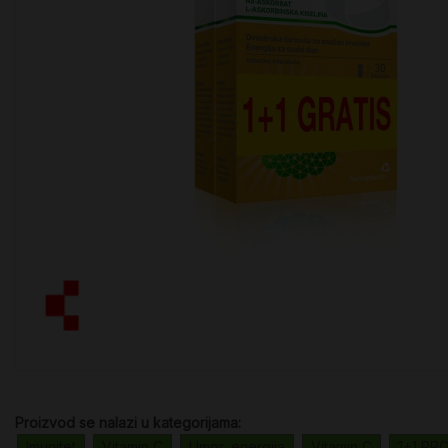
Proizvod se nalazi u kategorijama:
Imunitet
Vitamin C
Umor, energija
Vitamin C
1+1 PR