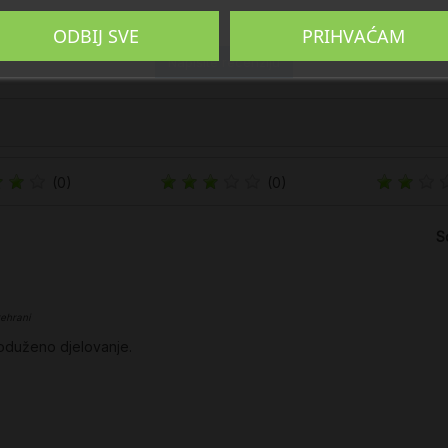
ODBIJ SVE
PRIHVAĆAM
Napišite recenziju
(0)
(0)
S
ehrani
roduženo djelovanje.