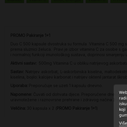
PROMO Pakiranje 1+1
Duo C 500 kapsule dvostruka su formula Vitamina C 500 mg s pr
prema sluznici želuca. Pravi je izbor vitamina C za osobe s gas
i normalnoj funkciji imunološkog sustava, doprinosi smanjenju 
Aktivni sastav:
500mg Vitamina C u obliku natrijevog askorbata
Sastav:
Natrijev askorbat, L-askorbinska kiselina, maltodekstr
kiselina, bojilo: kalcijev karbonat i natrijev oktenil jantarat škro
Uporaba:
Preporučuje se uzeti 1 kapsulu dnevno.
Web 
Napomene:
Čuvati od dohvata djece. Preporučene dnevna doza 
radi
uravnotežene i raznovrsne prehrane i zdravog načina života.
isku
Veličina:
30 kapsula x 2 (
PROMO Pakiranje 1+1
)
koji
gum
Više