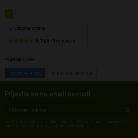
1
Ukupna ocjena
:
5,00
/
5
-
1
recenzija
Pogledaj ocjene
Dodaj recenziju
Pogledaj recenzije
Prijavite se na email novosti
Možete se odjaviti u bilo kojem trenutku. U tu svrhu, molimo pronađite
naše kontakt informacije u pravnim obavijestima.