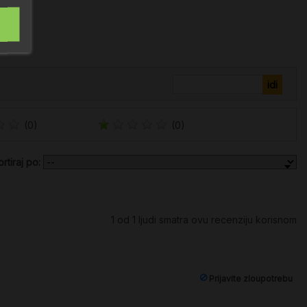
(0)
(0)
ortiraj po:
1
od
1
ljudi smatra ovu recenziju korisnom
Prijavite zloupotrebu