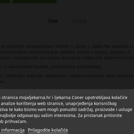
Opis
Detalji
oduljenim oslobađanjem. Vitamin C dolazi u obliku Na askorbat i L-a
trintestinalnim smetnjama kao gastritis, bolovi u želucu, dijareja i 
umora i iscrpljenosti, povećava apsorpciju željeza te doprinosi nor
 i L-askorbinske kiseline, produljenog oslobađanja.
in, želatinska kapsula, stabilizator: natrijeva karboksi metil celul
ba.
stranica mojaljekarna.hr i ljekarna Coner upotrebljava kolačiće
ne smije se prekoračiti. Dodatak prehrani nije nadomjestak ili zam
 analize korištenja web stranice, unaprjeđenja korisničkog
stva te kako bismo vam mogli ponuditi sadržaj, proizvode i usluge
 najbolje odgovaraju vašim interesima. Za pristanak pritisnite
b prihvaćam.
 informacija
Prilagodite kolačiće