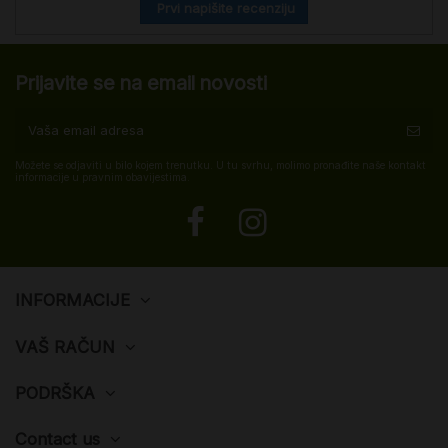
Prvi napišite recenziju
Prijavite se na email novosti
Možete se odjaviti u bilo kojem trenutku. U tu svrhu, molimo pronađite naše kontakt
informacije u pravnim obavijestima.
INFORMACIJE
VAŠ RAČUN
PODRŠKA
Contact us