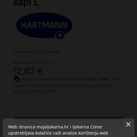
kapi L
Pelene za inkontinenciju
Referenca
C060273
12,62 €
Kupnjom ovog proizvoda možete dobiti
1
bod
. Vaša
košarica će sadržavati
1
bod
koji se mogu pretvoriti u
kupon vrijedan
0,20 €
.
U košaricu
Web stranica mojaljekarna.hr i ljekarna Coner
upotrebljava kolačiće radi analize korištenja web