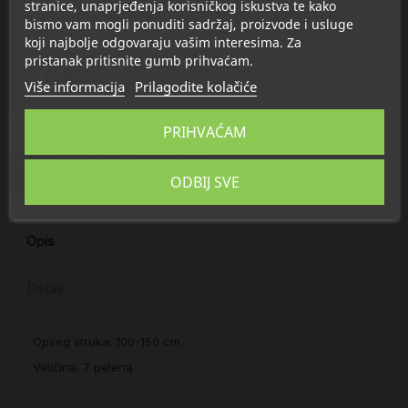
stranice, unaprjeđenja korisničkog iskustva te kako
bismo vam mogli ponuditi sadržaj, proizvode i usluge
koji najbolje odgovaraju vašim interesima. Za
pristanak pritisnite gumb prihvaćam.
Više informacija
Prilagodite kolačiće
PRIHVAĆAM
Proizvod se nalazi u kategorijama:
ODBIJ SVE
Inkontinencija
Molicare Lagana inkontinencija
Opis
Detalji
Opseg struka: 100-150 cm
Veličina: 7 pelena