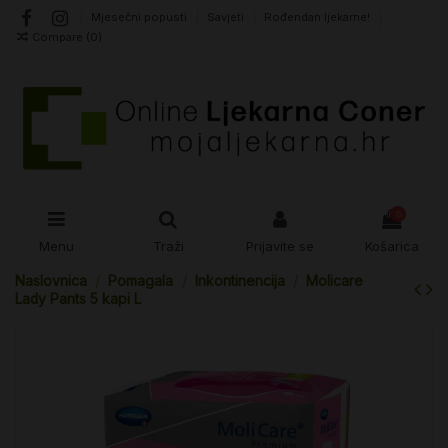
Mjesečni popusti
Savjeti
Rođendan ljekarne!
Compare (
0
)
0
Menu
Traži
Prijavite se
Košarica
Naslovnica
Pomagala
Inkontinencija
Molicare
Lady Pants 5 kapi L