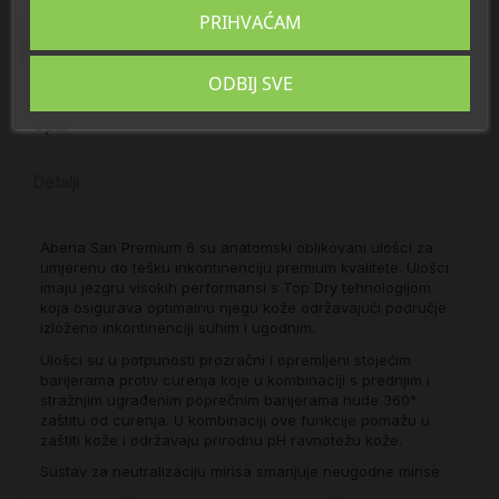
PRIHVAĆAM
Proizvod se nalazi u kategorijama:
Inkontinencija
ODBIJ SVE
Opis
Detalji
Abena San Premium 6 su anatomski oblikovani ulošci za
umjerenu do tešku inkontinenciju premium kvalitete. Ulošci
imaju jezgru visokih performansi s Top Dry tehnologijom
koja osigurava optimalnu njegu kože održavajući područje
izloženo inkontinenciji suhim i ugodnim.
Ulošci su u potpunosti prozračni i opremljeni stojećim
barijerama protiv curenja koje u kombinaciji s prednjim i
stražnjim ugrađenim poprečnim barijerama nude 360°
zaštitu od curenja. U kombinaciji ove funkcije pomažu u
zaštiti kože i održavaju prirodnu pH ravnotežu kože.
Sustav za neutralizaciju mirisa smanjuje neugodne mirise