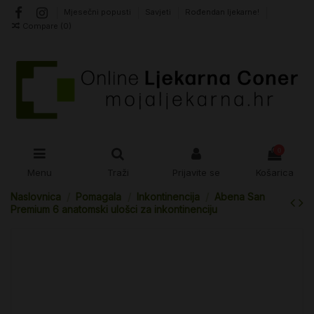
Mjesečni popusti
Savjeti
Rođendan ljekarne!
Compare (
0
)
0
Menu
Traži
Prijavite se
Košarica
Naslovnica
Pomagala
Inkontinencija
Abena San
Premium 6 anatomski ulošci za inkontinenciju