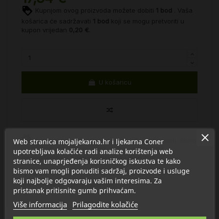
Kupnjom ovog proizvoda možete dobiti
1
bod
. Vaša
košarica će sadržavati
1
bod
koji se mogu pretvoriti u
kupon vrijedan
0,20 €
.
U košaricu
Kupnjom proizvoda ovog proizvođača u iznosu višem
Web stranica mojaljekarna.hr i ljekarna Coner
od
20.00€
dobivate na poklon
Abena POKLON
upotrebljava kolačiće radi analize korištenja web
iznenađenja uz Abena proizvode iznad 20€
stranice, unaprjeđenja korisničkog iskustva te kako
bismo vam mogli ponuditi sadržaj, proizvode i usluge
koji najbolje odgovaraju vašim interesima. Za
Inkontinencija
anatomski ulošci
pristanak pritisnite gumb prihvaćam.
Više informacija
Prilagodite kolačiće