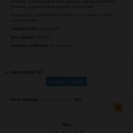
Indikator vlažnosti sa skalom upijanja olakšava korisniku i
skrbniku pravovremenu promjenu proizvoda
Proizvodi su dermatološki ispitani i nose oznaku Nordic
Swan Ecolabel
Veličina uloška:
63x30 cm
Moć upijanja:
1600 ml
Komada u pakiranju:
34 komada
Recenzija/e
(0)
Napišite recenziju
Od
0
recenzije
-
0
/
5
Filter:
(0)