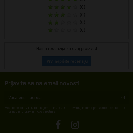
(0)
(0)
(0)
(0)
Nema recenzija za ovaj proizvod
Prvi napišite recenziju
Prijavite se na email novosti
Možete se odjaviti u bilo kojem trenutku. U tu svrhu, molimo pronađite naše kontakt
informacije u pravnim obavijestima.