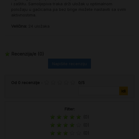
i zaštitu. Samoljepiva traka drži uložak u optimalnom
položaju u gaćicama pa bez brige možete nastaviti sa svim
aktivnostima.
Veličina:
24 uložaka
Recenzija/e
(0)
Napišite recenziju
Od
0
recenzije
-
0
/
5
Filter:
(0)
(0)
(0)