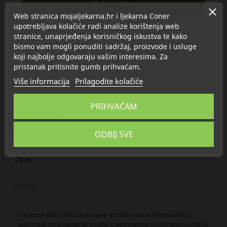
U košaricu
Web stranica mojaljekarna.hr i ljekarna Coner
upotrebljava kolačiće radi analize korištenja web
stranice, unaprjeđenja korisničkog iskustva te kako
bismo vam mogli ponuditi sadržaj, proizvode i usluge
koji najbolje odgovaraju vašim interesima. Za
pristanak pritisnite gumb prihvaćam.
Više informacija
Prilagodite kolačiće
PRIHVAĆAM
Proizvod se nalazi u kategorijama:
Inkontinencija
ODBIJ SVE
Opis
Detalji
Taj konkavni proizvod slijedi konture tijela radi tijesnog i
sigurnog prianjanja te pruža cjelodnevnu udobnost, suhoću