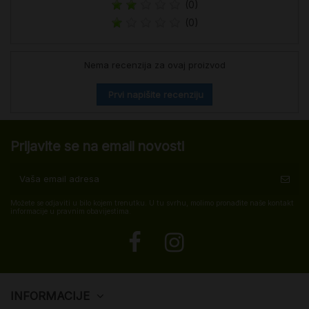
(0)
(0)
Nema recenzija za ovaj proizvod
Prvi napišite recenziju
Prijavite se na email novosti
Možete se odjaviti u bilo kojem trenutku. U tu svrhu, molimo pronađite naše kontakt
informacije u pravnim obavijestima.
INFORMACIJE