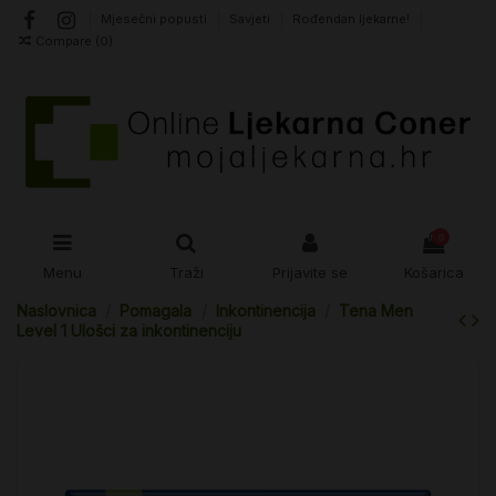
Mjesečni popusti
Savjeti
Rođendan ljekarne!
Compare (
0
)
0
Menu
Traži
Prijavite se
Košarica
Naslovnica
Pomagala
Inkontinencija
Tena Men
Level 1 Ulošci za inkontinenciju