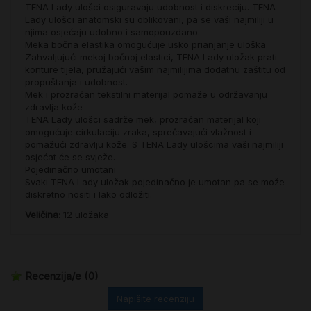
TENA Lady ulošci osiguravaju udobnost i diskreciju. TENA
Lady ulošci anatomski su oblikovani, pa se vaši najmiliji u
njima osjećaju udobno i samopouzdano.
Meka bočna elastika omogućuje usko prianjanje uloška
Zahvaljujući mekoj bočnoj elastici, TENA Lady uložak prati
konture tijela, pružajući vašim najmilijima dodatnu zaštitu od
propuštanja i udobnost.
Mek i prozračan tekstilni materijal pomaže u održavanju
zdravlja kože
TENA Lady ulošci sadrže mek, prozračan materijal koji
omogućuje cirkulaciju zraka, sprečavajući vlažnost i
pomažući zdravlju kože. S TENA Lady ulošcima vaši najmiliji
osjećat će se svježe.
Pojedinačno umotani
Svaki TENA Lady uložak pojedinačno je umotan pa se može
diskretno nositi i lako odložiti.
Veličina
: 12 uložaka
Recenzija/e
(0)
Napišite recenziju