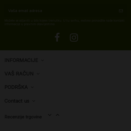
Možete se odjaviti u bilo kojem trenutku. U tu svrhu, molimo pronađite naše kontakt
informacije u pravnim obavijestima.
INFORMACIJE
VAŠ RAČUN
PODRŠKA
Contact us


Recenzije trgovine