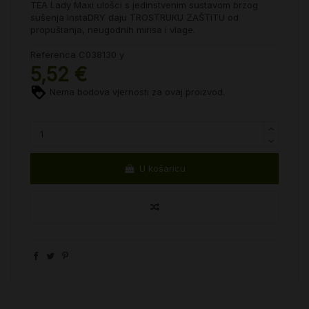
TEA Lady Maxi ulošci s jedinstvenim sustavom brzog
sušenja InstaDRY daju TROSTRUKU ZAŠTITU od
propuštanja, neugodnih mirisa i vlage.
Referenca
C038130 y
5,52 €
Nema bodova vjernosti za ovaj proizvod.
U košaricu