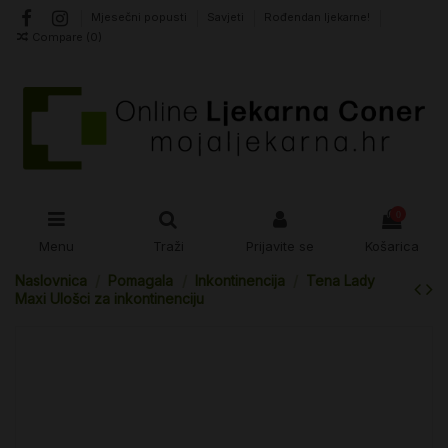
Mjesečni popusti
Savjeti
Rođendan ljekarne!
Compare (
0
)
0
Menu
Traži
Prijavite se
Košarica
Naslovnica
Pomagala
Inkontinencija
Tena Lady
Maxi Ulošci za inkontinenciju