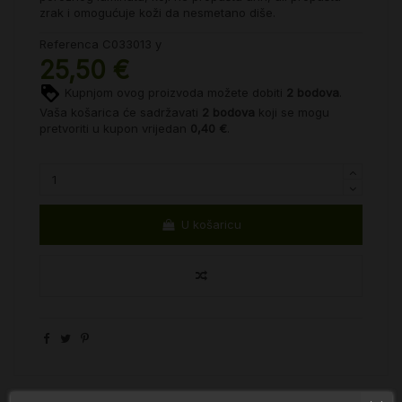
zrak i omogućuje koži da nesmetano diše.
Referenca
C033013 y
25,50 €
Kupnjom ovog proizvoda možete dobiti
2
bodova
.
Vaša košarica će sadržavati
2
bodova
koji se mogu
pretvoriti u kupon vrijedan
0,40 €
.
U košaricu