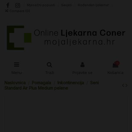
Mjesečni popusti
Savjeti
Rođendan ljekarne!
Compare (
0
)
0
Menu
Traži
Prijavite se
Košarica
Naslovnica
Pomagala
Inkontinencija
Seni
Standard Air Plus Medium pelene