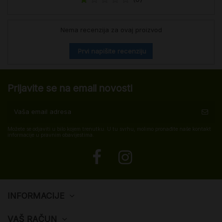
Nema recenzija za ovaj proizvod
Prvi napišite recenziju
Prijavite se na email novosti
Možete se odjaviti u bilo kojem trenutku. U tu svrhu, molimo pronađite naše kontakt
informacije u pravnim obavijestima.
INFORMACIJE
VAŠ RAČUN