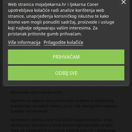
Web stranica mojaljekarna.hr i ljekarna Coner
Proizvod se nalazi u kategorijama:
upotrebljava kolačiće radi analize korištenja web
Inkontinencija
stranice, unaprjeđenja korisničkog iskustva te kako
bismo vam mogli ponuditi sadržaj, proizvode i usluge
koji najbolje odgovaraju vašim interesima. Za
Opis
pristanak pritisnite gumb prihvaćam.
Više informacija
Prilagodite kolačiće
Detalji
PRIHVAĆAM
Redukcija neugodnih mirisa
ODBIJ SVE
U apsorpcijskoj se jezgri nalazi superapsorber, jedinstvena
supstanca čije granule na sebe vežu urin i na taj način
sprječavaju razvoj bakterija koje uzrokuju neugodne mirise.
Minimalan rizik iritacije kože
Elastični su dijelovi Seni proizvoda izrađeni iz elastičnog
tkanja koje ne sadrži lateks, pa je rizik alergijskih reakcija
sveden na minimum.
Specijalan distribucijski sloj (EDS) osigurava bržu i bolju
distribuciju tekućine u unutrašnjost apsorpcijske jezgre,
čime se posljedično pojačava osjećaj suhoće i udobnosti