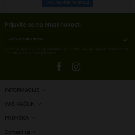
Prvi napišite recenziju
Prijavite se na email novosti
Možete se odjaviti u bilo kojem trenutku. U tu svrhu, molimo pronađite naše kontakt
informacije u pravnim obavijestima.
INFORMACIJE
VAŠ RAČUN
PODRŠKA
Contact us