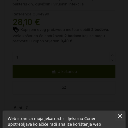
bakterijskih, gljivičnih i virusnih infekcija.
Referenca
C044990
28,10 €
Kupnjom ovog proizvoda možete dobiti
2
bodova
.
Vaša košarica će sadržavati
2
bodova
koji se mogu
pretvoriti u kupon vrijedan
0,40 €
.
U košaricu
hijaluronska kiselina
Web stranica mojaljekarna.hr i ljekarna Coner
upotrebljava kolačiće radi analize korištenja web