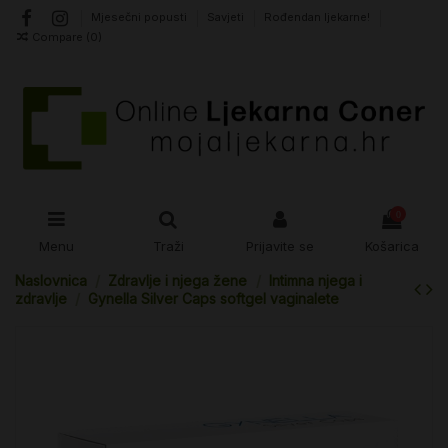
Mjesečni popusti
Savjeti
Rođendan ljekarne!
Compare (
0
)
0
Menu
Traži
Prijavite se
Košarica
Naslovnica
Zdravlje i njega žene
Intimna njega i
zdravlje
Gynella Silver Caps softgel vaginalete