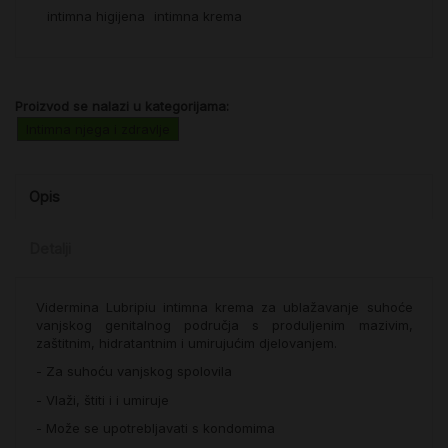
intimna higijena
intimna krema
Proizvod se nalazi u kategorijama:
Intimna njega i zdravlje
Opis
Detalji
Vidermina Lubripiu intimna krema za ublažavanje suhoće
vanjskog genitalnog područja s produljenim mazivim,
zaštitnim, hidratantnim i umirujućim djelovanjem.
- Za suhoću vanjskog spolovila
- Vlaži, štiti i i umiruje
- Može se upotrebljavati s kondomima