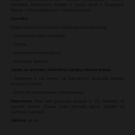
(Achillea millefolium) Extract • Lactic Acid • Propylene
Glycol • Phenoxyethanol • Chlorphenesin.
Uporaba:
Preporučamo kod suhoće vanjskog spolovila zbog:
- predmenstrualno razdoblje,
- stresa,
- peroralnih kontraceptiva,
- korištenje lijekova
Upute za upotrebu Vidermina Lubripiu intimne kreme:
- Nanesite 3 cm kreme na zahvaćeno područje jednom
dnevno ili češće.
- Može se upotrebljavati s kondomima.
Napomena:
Ako vam proizvod dospije u oči, temeljito ih
isperite vodom. Čuvati izvan dohvata djece. Zaštititi od
sunčeve svjetlosti.
Veličina:
30 ml