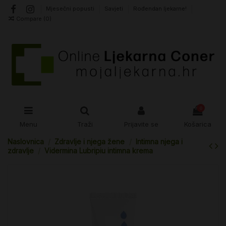
Mjesečni popusti
Savjeti
Rođendan ljekarne!
Compare (
0
)
0
Menu
Traži
Prijavite se
Košarica
Naslovnica
Zdravlje i njega žene
Intimna njega i
zdravlje
Vidermina Lubripiu intimna krema