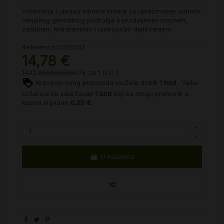
Vidermina Lubripiu intimna krema za ublažavanje suhoće
vanjskog genitalnog područja s produljenim mazivim,
zaštitnim, hidratantnim i umirujućim djelovanjem.
Referenca
C055747
14,78 €
(492.66666666667€ za 1 LIT) |
Kupnjom ovog proizvoda možete dobiti
1
bod
. Vaša
košarica će sadržavati
1
bod
koji se mogu pretvoriti u
kupon vrijedan
0,20 €
.
U košaricu