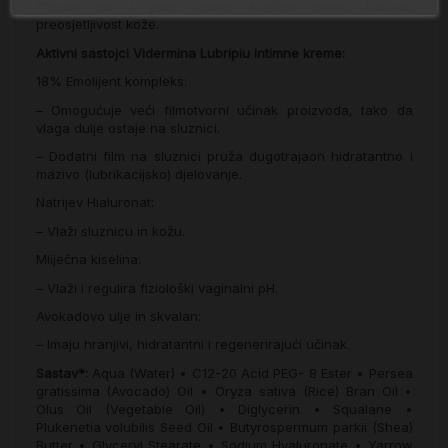
**manj od 1 ppm. manje količine mogu izazvati
preosjetljivost kože.
Aktivni sastojci Vidermina Lubripiu intimne kreme:
18% Emolijent kompleks:
– Omogućuje veći filmotvorni učinak proizvoda, tako da
vlaga dulje ostaje na sluznici.
– Dodatni film na sluznici pruža dugotrajaon hidratantno i
mazivo (lubrikacijsko) djelovanje.
Natrijev Hialuronat:
– Vlaži sluznicu in kožu.
Mliječna kiselina:
– Vlaži i regulira fiziološki vaginalni pH.
Avokadovo ulje in skvalan:
– Imaju hranjivi, hidratantni i regenerirajući učinak.
Sastav*:
Aqua (Water) • C12-20 Acid PEG- 8 Ester • Persea
gratissima (Avocado) Oil • Oryza sativa (Rice) Bran Oil •
Olus Oil (Vegetable Oil) • Diglycerin • Squalane •
Plukenetia volubilis Seed Oil • Butyrospermum parkii (Shea)
Butter • Glyceryl Stearate • Sodium Hyaluronate • Yarrow