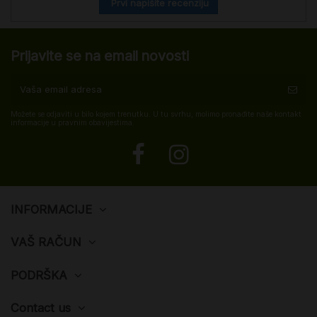
Prvi napišite recenziju
Prijavite se na email novosti
Možete se odjaviti u bilo kojem trenutku. U tu svrhu, molimo pronađite naše kontakt
informacije u pravnim obavijestima.
INFORMACIJE
VAŠ RAČUN
PODRŠKA
Contact us