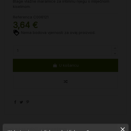
Blage vlažne maramice za intimnu njegu s mliječnom
kiselinom.
Referenca
C006121
3,64 €
Nema bodova vjernosti za ovaj proizvod.
U košaricu
Proizvod se nalazi u kategorijama: