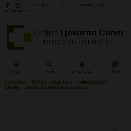
Mjesečni popusti
Savjeti
Rođendan ljekarne!
Compare (
0
)
0
Menu
Traži
Prijavite se
Košarica
Naslovnica
Zdravlje i njega žene
Intimna njega i
zdravlje
Lactacyd antibacterial maramice