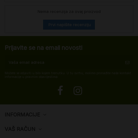
Nema recenzija za ovaj proizvod
Prvi napišite recenziju
Prijavite se na email novosti
Možete se odjaviti u bilo kojem trenutku. U tu svrhu, molimo pronađite naše kontakt
informacije u pravnim obavijestima.
INFORMACIJE
VAŠ RAČUN