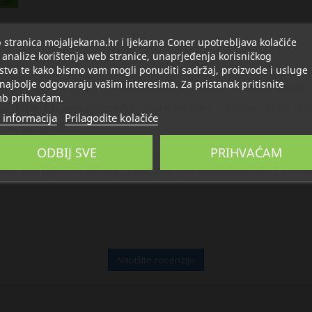
stranica mojaljekarna.hr i ljekarna Coner upotrebljava kolačiće
Opis
Detalji
 analize korištenja web stranice, unaprjeđenja korisničkog
stva te kako bismo vam mogli ponuditi sadržaj, proizvode i usluge
 najbolje odgovaraju vašim interesima. Za pristanak pritisnite
senzora očitava snagu mišićnih kontrakcija tijekom izvođenja vježbi.
b prihvaćam.
racijama, Kegelsmart određuje razinu vježbanja i automatski prilago
 informacija
Prilagodite kolačiće
ontrakciju mišića.
ODBIJ SVE
PRIHVAĆAM
 mišiće kad prestanu vibracije. Uređaj se gasi automatski nakon završ
Napišite recenziju