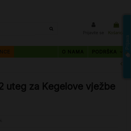
Prijavite se
Košarica
Prijava
NCE
O NAMA
PODRŠKA
2 uteg za Kegelove vježbe
i.