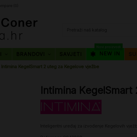
mpare (
0
)
Novi proizvodi
NEW IN
TI
BRANDOVI
SAVJETI
SU
Intimina KegelSmart 2 uteg za Kegelove vježbe
Intimina KegelSmart 
Inteligentni uređaj za izvođenje Kegelovih vježb