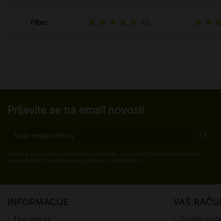
Filter:
(0)
Prijavite se na email novosti
Možete se odjaviti u bilo kojem trenutku. U tu svrhu, molimo pronađite
naše kontakt informacije u pravnim obavijestima.
INFORMACIJE
VAŠ RAČU
Tko smo mi
Osobni poda