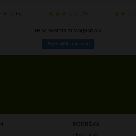
(0)
(0)
Nema recenzija za ovaj proizvod
Prvi napišite recenziju
N
PODRŠKA
ci
Kako kupiti