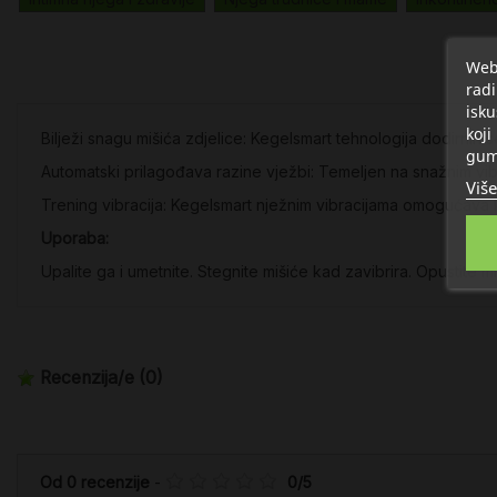
Web 
radi
isku
koji
Bilježi snagu mišića zdjelice: Kegelsmart tehnologija dodirnih 
gum
Automatski prilagođava razine vježbi: Temeljen na snažnim vib
Više
Trening vibracija: Kegelsmart nježnim vibracijama omogućava k
Uporaba:
Upalite ga i umetnite. Stegnite mišiće kad zavibrira. Opustite
Recenzija/e
(0)
Od
0
recenzije
-
0
/
5