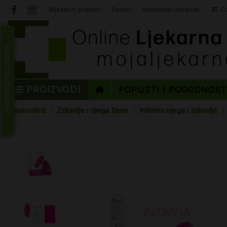
Mjesečni popusti
Savjeti
Rođendan ljekarne!
Co
Recenzije trgovine
PROIZVODI
POPUSTI I POGODNOS
Naslovnica
Zdravlje i njega žene
Intimna njega i zdravlje