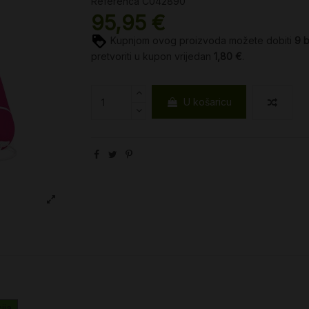
Referenca
C042890
95,95 €
Kupnjom ovog proizvoda možete dobiti
9
pretvoriti u kupon vrijedan
1,80 €
.
U košaricu
ija