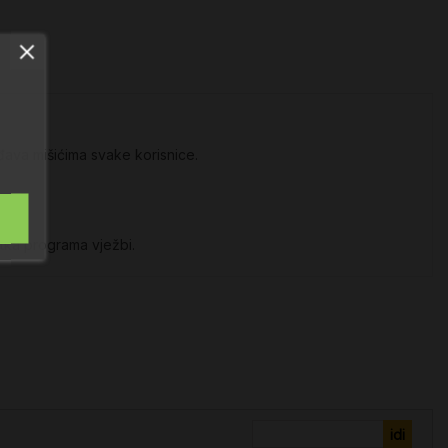
đava mišićima svake korisnice.
etka programa vježbi.