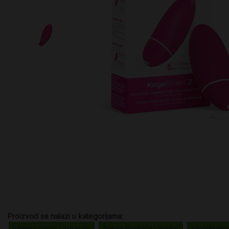
Proizvod se nalazi u kategorijama:
Intimna njega i zdravlje
Njega trudnice i mame
Inkontinenc