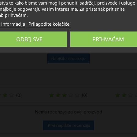
stva te kako bismo vam mogli ponuditi sadržaj, proizvode i usluge
 najbolje odgovaraju vašim interesima. Za pristanak pritisnite
b prihvaćam.
 informacija
Prilagodite kolačiće
ODBIJ SVE
PRIHVAĆAM
Napišite recenziju
(0)
(0)
Nema recenzija za ovaj proizvod
Prvi napišite recenziju