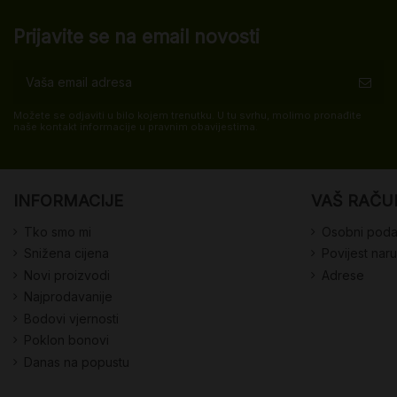
Prijavite se na email novosti
Možete se odjaviti u bilo kojem trenutku. U tu svrhu, molimo pronađite
naše kontakt informacije u pravnim obavijestima.
INFORMACIJE
VAŠ RAČU
Tko smo mi
Osobni poda
Snižena cijena
Povijest nar
Novi proizvodi
Adrese
Najprodavanije
Bodovi vjernosti
Poklon bonovi
Danas na popustu