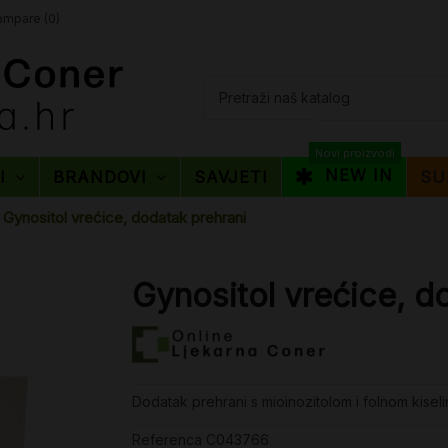
mpare (
0
)
Novi proizvodi
NEW IN
TI
BRANDOVI
SAVJETI
SU
Gynositol vrećice, dodatak prehrani
Gynositol vrećice, d
Dodatak prehrani s mioinozitolom i folnom kisel
Referenca
C043766