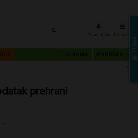
Prijavite se
Košarica
Prijava
NCE
O NAMA
PODRŠKA
odatak prehrani
inom.