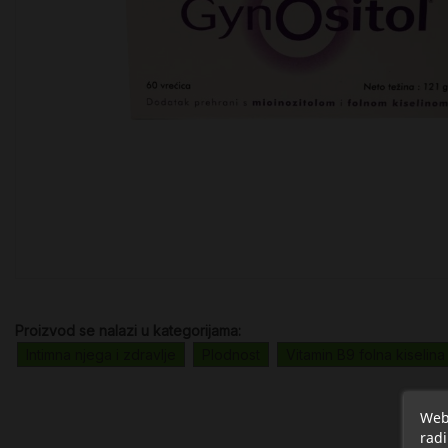
Proizvod se nalazi u kategorijama:
Intimna njega i zdravlje
Plodnost
Vitamin B9 folna kiselina
Web 
radi