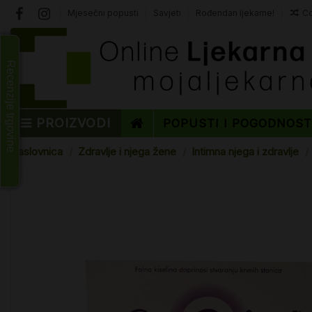
Mjesečni popusti
Savjeti
Rođendan ljekarne!
Co
Recenzije trgovine
PROIZVODI
POPUSTI I POGODNOS
Naslovnica
Zdravlje i njega žene
Intimna njega i zdravlje