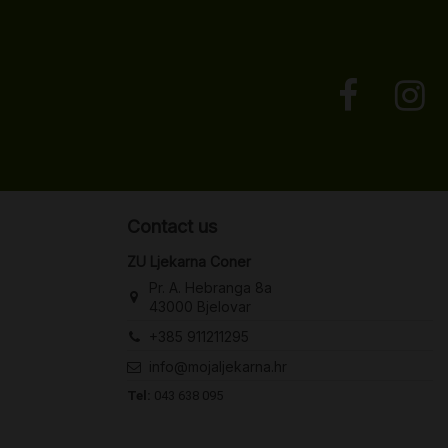
Contact us
ZU Ljekarna Coner
Pr. A. Hebranga 8a
43000 Bjelovar
+385 911211295
info@mojaljekarna.hr
Tel:
043 638 095