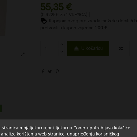
55,35 €
(0.9225€ za 1 VRE?ICA) |
Kupnjom ovog proizvoda možete dobiti
5
b
pretvoriti u kupon vrijedan
1,00 €
.
U košaricu
stranica mojaljekarna.hr i ljekarna Coner upotrebljava kolačiće
Opis
Detalji
O Ostali
 analize korištenja web stranice, unaprjeđenja korisničkog