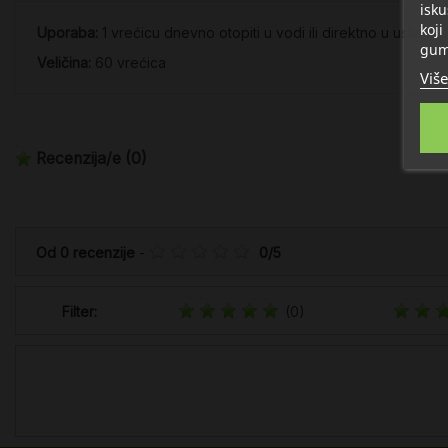
isku
koji
Uporaba:
1 vrećicu dnevno otopiti u vodi ili direktno u ustima.
gum
Veličina:
60 vrećica
Više
Recenzija/e
(0)
Od
0
recenzije
-
0
/
5
Filter:
(0)