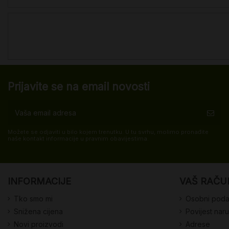
Prijavite se na email novosti
Možete se odjaviti u bilo kojem trenutku. U tu svrhu, molimo pronađite
naše kontakt informacije u pravnim obavijestima.
INFORMACIJE
VAŠ RAČU
Tko smo mi
Osobni poda
Snižena cijena
Povijest nar
Novi proizvodi
Adrese