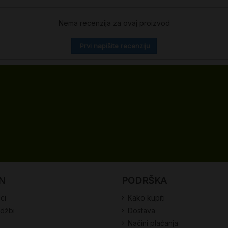
Nema recenzija za ovaj proizvod
Prvi napišite recenziju
N
PODRŠKA
ci
Kako kupiti
udžbi
Dostava
Načini plaćanja