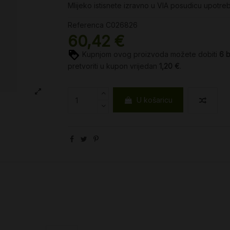
Mlijeko istisnete izravno u VIA posudicu upotreb
Referenca
C026826
60,42 €
Kupnjom ovog proizvoda možete dobiti
6
pretvoriti u kupon vrijedan
1,20 €
.
U košaricu