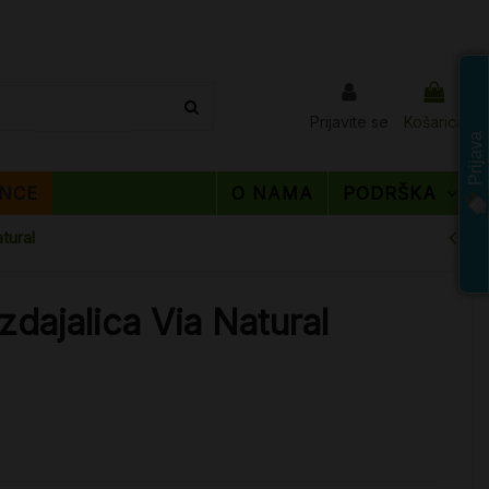
Prijavite se
Košarica
Prijava
NCE
O NAMA
PODRŠKA
tural
zdajalica Via Natural