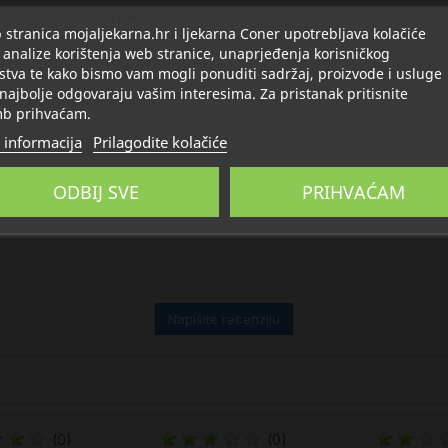
Opis
Detalji
O Avent
stranica mojaljekarna.hr i ljekarna Coner upotrebljava kolačiće
 analize korištenja web stranice, unaprjeđenja korisničkog
stva te kako bismo vam mogli ponuditi sadržaj, proizvode i usluge
 najbolje odgovaraju vašim interesima. Za pristanak pritisnite
RAL i CLASSIC sisačima)
b prihvaćam.
 informacija
Prilagodite kolačiće
ODBIJ SVE
PRIHVAĆAM
Napišite recenziju
(0)
(0)