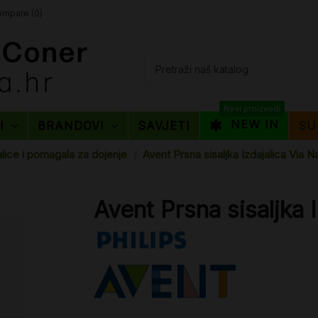
mpare (
0
)
Novi proizvodi
NEW IN
TI
BRANDOVI
SAVJETI
SU
alice i pomagala za dojenje
Avent Prsna sisaljka Izdajalica Via Na
Avent Prsna sisaljka I