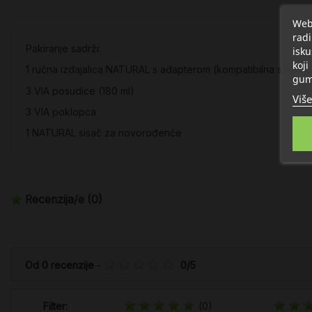
Web 
radi
Pakiranje sadrži:
isku
koji
1 ručna izdajalica NATURAL s adapterom (kompatibilna s NATU
gum
3 VIA posudice (180 ml)
Više
3 VIA poklopca
1 NATURAL sisač za novorođenče
Recenzija/e
(0)
Od
0
recenzije
-
0
/
5
Filter:
(0)