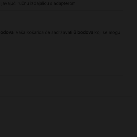
ljavajući ručnu izdajalicu s adapterom.
bodova
. Vaša košarica će sadržavati
6
bodova
koji se mogu